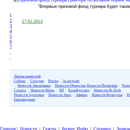
"Впервые призовой фонд турнира будет таки
1
2
27.02.2014
3
4
5
6
7
Ленты новостей
Сейчас
|
Сегодня
|
Вчера
|
За неделю
|
Новости Экономики
|
Новости Общества
Новости Политики
|
Разн
Спорта
|
Новости Мира
|
ЧП
|
Калейдоскоп
|
Новости Hi-Tech
Новости Здоровья
|
Новости Авто
|
Афиша
|
Новости Культуры
|
Р
Евровидение
Главная
|
Новости
|
Газеты
|
Бизнес Инфо
|
Справки
|
Знаком