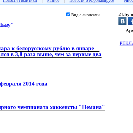
|
|
|
Новости Политики
Разное
Новости о Коронавирусе
Ино
21.by 
Вид с анонсами
Льву"
Ар
РЕКЛ
лара к белорусскому рублю в январе—
ся в 3,8 раза выше, чем за первые два
февраля 2014 года
ярного чемпионата хоккеисты "Немана"