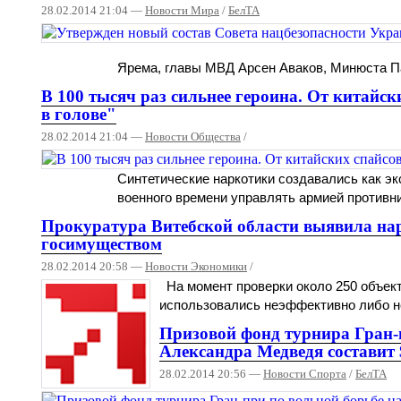
28.02.2014 21:04 —
Новости Мира
/
БелТА
Ярема, главы МВД Арсен Аваков, Минюста П
В 100 тысяч раз сильнее героина. От китайск
в голове"
28.02.2014 21:04 —
Новости Общества
/
Синтетические наркотики создавались как э
военного времени управлять армией противни
Прокуратура Витебской области выявила на
госимуществом
28.02.2014 20:58 —
Новости Экономики
/
На момент проверки около 250 объек
использовались неэффективно либо н
Призовой фонд турнира Гран-
Александра Медведя составит 
28.02.2014 20:56 —
Новости Спорта
/
БелТА