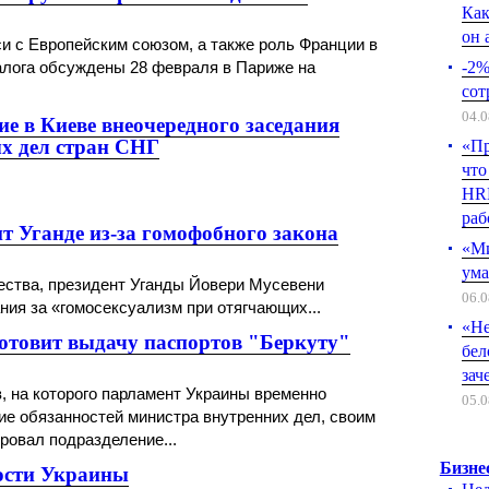
Как
он 
с Европейским союзом, а также роль Франции в
алога обсуждены 28 февраля в Париже на
-2%
сот
04.0
е в Киеве внеочередного заседания
х дел стран СНГ
«Пр
что
HRM
раб
т Уганде из-за гомофобного закона
«Ми
ума
ества, президент Уганды Йовери Мусевени
06.0
ния за «гомосексуализм при отягчающих...
«Не
отовит выдачу паспортов "Беркуту"
бел
зач
, на которого парламент Украины временно
05.0
е обязанностей министра внутренних дел, своим
ровал подразделение...
Бизне
ности Украины