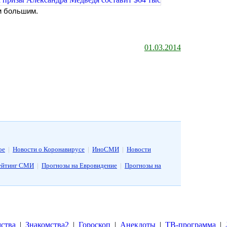
м большим.
01.03.2014
ое
|
Новости о Коронавирусе
|
ИноСМИ
|
Новости
ейтинг СМИ
|
Прогнозы на Евровидение
|
Прогнозы на
ства
|
Знакомства2
|
Гороскоп
|
Анекдоты
|
ТВ-программа
|