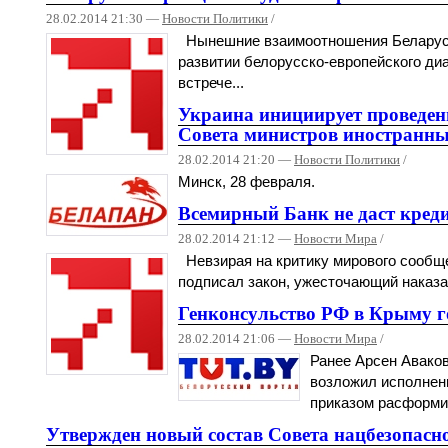
28.02.2014 21:30 —
Новости Политики
/
Нынешние взаимоотношения Беларуси 
развитии белорусско-европейского ди
встрече...
Украина инициирует проведени
Совета министров иностранны
28.02.2014 21:20 —
Новости Политики
/
Минск, 28 февраля.
Всемирный Банк не даст креди
28.02.2014 21:12 —
Новости Мира
/
Невзирая на критику мирового сообщ
подписал закон, ужесточающий наказа
Генконсульство РФ в Крыму г
28.02.2014 21:06 —
Новости Мира
/
Ранее Арсен Аваков
возложил исполнени
приказом расформи
Утвержден новый состав Совета нацбезопас