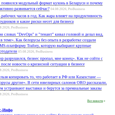
 появился модульный формат кухонь в Беларуси и почему
активно развивается сейчас?
04.08.2026,
ProBusiness
 рабочих часов в год. Как жара влияет на продуктивность
рудников и какие риски несет для бизнеса
8.2026,
ProBusiness
и словах "DevOps" и "тенант" кивал головой и делал вид,
 в теме». Как белорусы без опыта в разработке создали
S-платформу Trafory, которую выбирают крупные
отодатели
05.08.2026,
ProBusiness
р разрушился, бизнес пропал, мне конец». Как не сойти с
 после новости о кризисной ситуации в бизнесе
8.2026,
ProBusiness
льзя копировать то, что работает в РФ или Казахстане —
орусы другие». В сети ювелирных салонов ORO рассказали,
ем устраивают выставки и берутся за премиальные заказы
8.2026,
ProBusiness
Все новости
»
с-Инфо