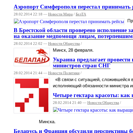
Аэропорт Симферополя перестал принимать 
28.02.2014 22:18 —
Новости Мира
/
БелТА
Пр
В Брестской области проверено исполнение з
на оказание медпомощи лицам, потерпевшим
28.02.2014 22:02 —
Новости Общества
/
Минск, 28 февраля.
Украина предлагает провести 
министров стран СНГ
28.02.2014 21:44 —
Новости Политики
/
«В связи с ситуацией, сложившейся в
исполняющий обязанности министра ин
Четыре гектара красоты: как
28.02.2014 21:40 —
Новости Общества
/
Минска.
Беларусь и Франция обсудили перспективы б