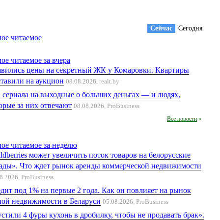
Cейчас
Сегодня
ое читаемое
ое читаемое за вчера
вились цены на секретный ЖК у Комаровки. Квартиры
тавили на аукцион
08.08.2026,
realt.by
 сериала на выходные о больших деньгах — и людях,
орые за них отвечают
08.08.2026,
ProBusiness
Все новости
»
ое читаемое за неделю
ldberries может увеличить поток товаров на белорусские
ады». Что ждет рынок аренды коммерческой недвижимости
8.2026,
ProBusiness
дит под 1% на первые 2 года. Как он повлияет на рынок
ой недвижимости в Беларуси
05.08.2026,
ProBusiness
стили 4 фуры кухонь в дробилку, чтобы не продавать брак».