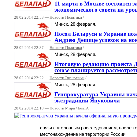
11 марта в Москве состоится 
экономического совета на уров
28.02.2014 22:53 —
Новости Политики
/
Минск, 28 февраля.
Посол Беларуси в Украине пож
Андрею Дещице успехов на но
28.02.2014 22:37 —
Новости Политики
/
Минск, 28 февраля.
Итоговую редакцию проекта Д
союзе планируется рассмотреть
28.02.2014 22:22 —
Новости Экономики
/
Минск, 28 февраля.
Генпрокуратура Украины нач
экстрадиции Януковича
28.02.2014 22:18 —
Новости Мира
/
БелТА
связи с уголовным расследованием, после то
местонахождение на территории России.