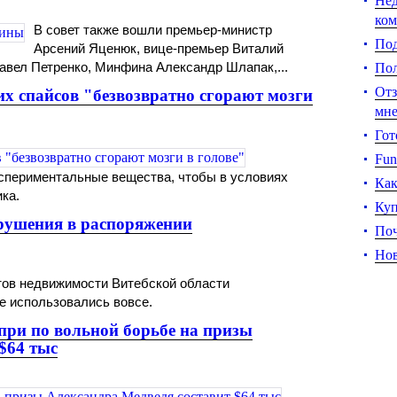
Нед
ком
В совет также вошли премьер-министр
Под
Арсений Яценюк, вице-премьер Виталий
авел Петренко, Минфина Александр Шлапак,...
Пол
Отз
их спайсов "безвозвратно сгорают мозги
мне
Гот
Fun
кспериментальные вещества, чтобы в условиях
Как
ка.
Куп
рушения в распоряжении
По
Нов
тов недвижимости Витебской области
е использовались вовсе.
при по вольной борьбе на призы
$64 тыс