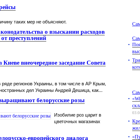
рейсы
ичину таких мер не объясняют.
Сам
аконодательства о взыскании расходов
 от преступлений
Сам
Поя
выс
Три
в Киеве внеочередное заседание Совета
кот
 ряде регионов Украины, в том числе в АР Крым,
остранных дел Украины Андрей Дешица, как...
Сам
«Wi
 выращивают белорусские розы
скл
03.0
Изобилие роз царит в
Кре
цветочных магазинах
жил
«Пу
елорусско-европейского диалога