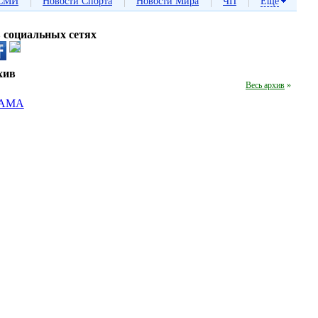
|
|
|
|
СМИ
Новости Спорта
Новости Мира
ЧП
Еще
в социальных сетях
хив
Весь архив
»
АМА