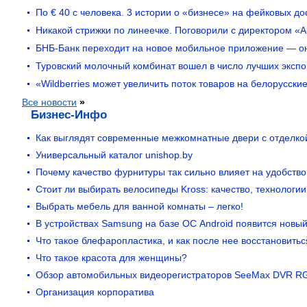
По € 40 с человека. 3 истории о «бизнесе» на фейковых д
Никакой стрижки по линеечке. Поговорили с директором «А
БНБ-Банк переходит на новое мобильное приложение — он
Туровский молочный комбинат вошел в число лучших экспо
«Wildberries может увеличить поток товаров на белорусск
Все новости
»
Бизнес-Инфо
Как выглядят современные межкомнатные двери с отделкой
Универсальный каталог unishop.by
Почему качество фурнитуры так сильно влияет на удобство
Стоит ли выбирать велосипеды Kross: качество, технологии
Выбрать мебель для ванной комнаты – легко!
В устройствах Samsung на базе ОС Android появится новый
Что такое блефаропластика, и как после нее восстановитьс
Что такое красота для женщины?
Обзор автомобильных видеорегистраторов SeeMax DVR R
Организация корпоратива