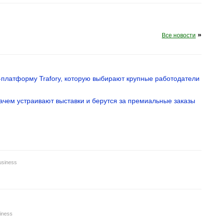
»
Все новости
MS-платформу Trafory, которую выбирают крупные работодатели
зачем устраивают выставки и берутся за премиальные заказы
usiness
iness