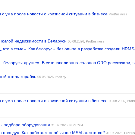
 с ума после новости о кризисной ситуации в бизнесе
ProBusiness
к жилой недвижимости в Беларуси
05.08.2026,
ProBusiness
ид, что в теме». Как белорусы без опыта в разработке создали HR
 — белорусы другие». В сети ювелирных салонов ORO рассказали, 
ный отель-корабль
05.08.2026,
realt.by
 с ума после новости о кризисной ситуации в бизнесе
06.08.2026,
ProB
ры подбора оборудования
31.07.2026,
ИноСМИ
ю правду». Как работает необычное MSM-агентство?
31.07.2026,
ProBus