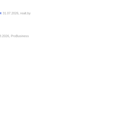
и
31.07.2026,
realt.by
8.2026,
ProBusiness