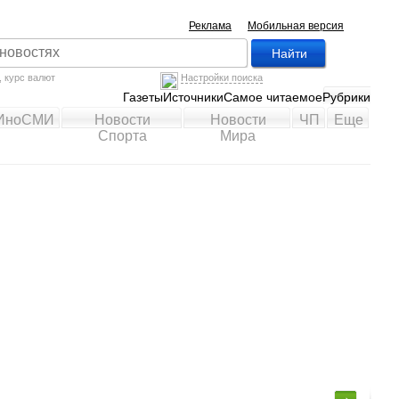
Реклама
Мобильная версия
,
курс валют
Настройки поиска
Газеты
Источники
Самое читаемое
Рубрики
ИноСМИ
Новости
Новости
ЧП
Еще
Спорта
Мира