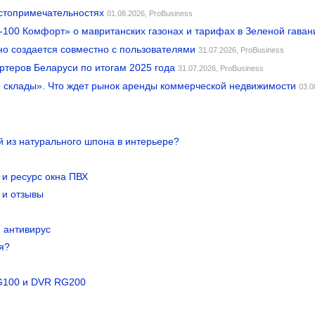
остопримечательностях
01.08.2026,
ProBusiness
-100 Комфорт» о мавританских газонах и тарифах в Зеленой гаван
о создается совместно с пользователями
31.07.2026,
ProBusiness
ртеров Беларуси по итогам 2025 года
31.07.2026,
ProBusiness
ие склады». Что ждет рынок аренды коммерческой недвижимости
03.0
 из натурального шпона в интерьере?
 и ресурс окна ПВХ
 и отзывы
 антивирус
я?
G100 и DVR RG200