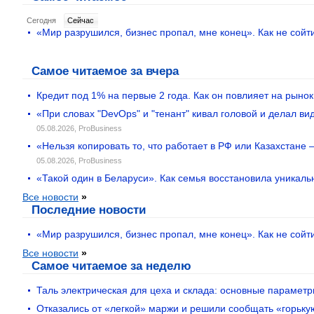
Сегодня
Cейчас
«Мир разрушился, бизнес пропал, мне конец». Как не сойти
Самое читаемое за вчера
Кредит под 1% на первые 2 года. Как он повлияет на рыно
«При словах "DevOps" и "тенант" кивал головой и делал в
05.08.2026,
ProBusiness
«Нельзя копировать то, что работает в РФ или Казахстане
05.08.2026,
ProBusiness
«Такой один в Беларуси». Как семья восстановила уникаль
Все новости
»
Последние новости
«Мир разрушился, бизнес пропал, мне конец». Как не сойти
Все новости
»
Самое читаемое за неделю
Таль электрическая для цеха и склада: основные парамет
Отказались от «легкой» маржи и решили сообщать «горьку