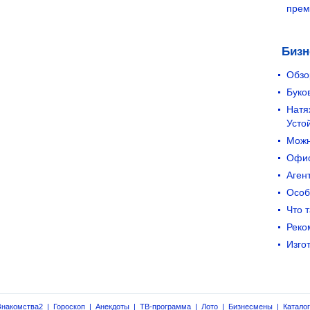
прем
Бизн
Обзо
Буко
Натя
Усто
Можн
Офис
Аген
Особ
Что 
Реко
Изго
Знакомства2
|
Гороскоп
|
Анекдоты
|
ТВ-программа
|
Лото
|
Бизнесмены
|
Катало