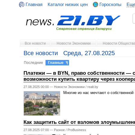
Главная
Каталог низких цен
Гороскопы
Ещ
Все новости
Новости Экономики
Новости Обществ
Все новости Среда, 27.08.2025
Последние
Главные
Платежи — в BYN, право собственности — с
возможности купить квартиру через коопер
27.08.2025 00:00 —
Новости Экономики
/
realt.by
Многие из нас мечтают о собственной 
Как защитить сайт от взломов злоумышле
27.08.2025 07:00 —
Разное
/
ProBusiness