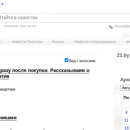
е
например,
курс валют
Настройки
а
Новости Политики
Разное
Новости о Коронавирусе
И
21.b
Вид с анонсами
разу после покупки. Рассказываем о
атив
Арх
квартире.
Пн
4
нниками
11
18