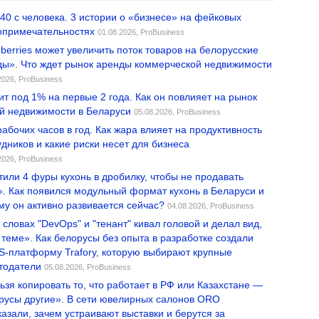
 40 с человека. 3 истории о «бизнесе» на фейковых
опримечательностях
01.08.2026,
ProBusiness
dberries может увеличить поток товаров на белорусские
ды». Что ждет рынок аренды коммерческой недвижимости
2026,
ProBusiness
ит под 1% на первые 2 года. Как он повлияет на рынок
й недвижимости в Беларуси
05.08.2026,
ProBusiness
рабочих часов в год. Как жара влияет на продуктивность
удников и какие риски несет для бизнеса
2026,
ProBusiness
тили 4 фуры кухонь в дробилку, чтобы не продавать
». Как появился модульный формат кухонь в Беларуси и
му он активно развивается сейчас?
04.08.2026,
ProBusiness
 словах "DevOps" и "тенант" кивал головой и делал вид,
в теме». Как белорусы без опыта в разработке создали
-платформу Trafory, которую выбирают крупные
тодатели
05.08.2026,
ProBusiness
ьзя копировать то, что работает в РФ или Казахстане —
русы другие». В сети ювелирных салонов ORO
казали, зачем устраивают выставки и берутся за