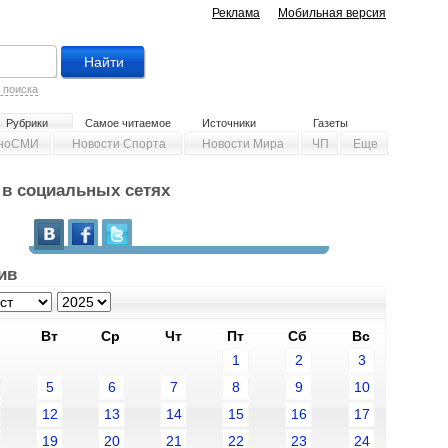
Реклама
Мобильная версия
 поиска
Рубрики
Самое читаемое
Источники
Газеты
ноСМИ
Новости Спорта
Новости Мира
ЧП
Еще
y в социальных сетях
ив
Вт
Ср
Чт
Пт
Сб
Вс
1
2
3
5
6
7
8
9
10
12
13
14
15
16
17
19
20
21
22
23
24