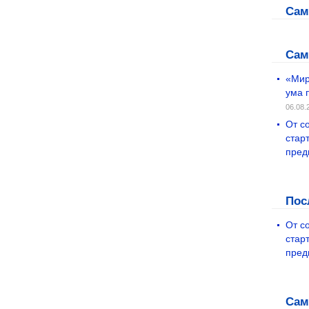
Сам
Сам
«Мир
ума 
06.08.
От с
стар
пред
Пос
От с
стар
пред
Сам