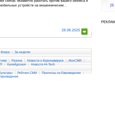
же сейчас незаметно работать против вашего бизнеса и
25
 мобильных устройств на мошеннические...
РЕКЛА
28.08.2025
|
Вчера
За неделю
|
|
|
|
тики
Разное
Новости о Коронавирусе
ИноСМИ
|
|
ЧП
Калейдоскоп
Новости Hi-Tech
|
|
|
Культуры
Рейтинг СМИ
Прогнозы на Евровидение
Евровидение