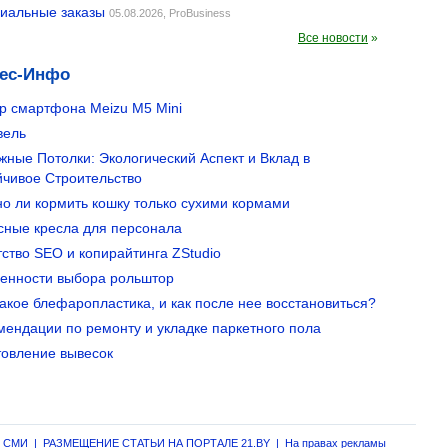
иальные заказы
05.08.2026,
ProBusiness
Все новости
»
ес-Инфо
р смартфона Meizu M5 Mini
вель
жные Потолки: Экологический Аспект и Вклад в
йчивое Строительство
о ли кормить кошку только сухими кормами
ные кресла для персонала
тство SEO и копирайтинга ZStudio
енности выбора рольштор
такое блефаропластика, и как после нее восстановиться?
мендации по ремонту и укладке паркетного пола
товление вывесок
г СМИ
|
РАЗМЕЩЕНИЕ СТАТЬИ НА ПОРТАЛЕ 21.BY
|
На правах рекламы