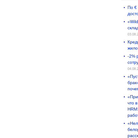
По €
дост
«Wil
скла
03.08.
Кред
жило
-2% 
сотр
04.08.
«Пус
брак
поче
«При
что 
HRMS
рабо
«Нел
бело
расс