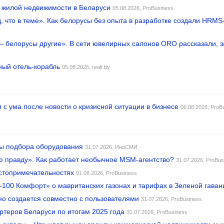
к жилой недвижимости в Беларуси
05.08.2026,
ProBusiness
ид, что в теме». Как белорусы без опыта в разработке создали HR
 — белорусы другие». В сети ювелирных салонов ORO рассказали, 
ный отель-корабль
05.08.2026,
realt.by
 с ума после новости о кризисной ситуации в бизнесе
06.08.2026,
ProB
ры подбора оборудования
31.07.2026,
ИноСМИ
ю правду». Как работает необычное MSM-агентство?
31.07.2026,
ProBus
остопримечательностях
01.08.2026,
ProBusiness
-100 Комфорт» о мавританских газонах и тарифах в Зеленой гаван
о создается совместно с пользователями
31.07.2026,
ProBusiness
ртеров Беларуси по итогам 2025 года
31.07.2026,
ProBusiness