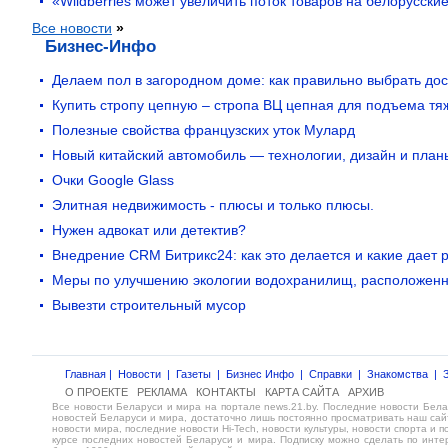
«Wildberries может увеличить поток товаров на белорусск
Все новости
»
Бизнес-Инфо
Делаем пол в загородном доме: как правильно выбрать дос
Купить стропу цепную – стропа ВЦ цепная для подъема тя
Полезные свойства французских уток Мулард
Новый китайский автомобиль — технологии, дизайн и план
Очки Google Glass
Элитная недвижимость - плюсы и только плюсы.
Нужен адвокат или детектив?
Внедрение CRM Битрикс24: как это делается и какие дает 
Меры по улучшению экологии водохранилищ, расположен
Вывезти строительный мусор
Главная
|
Новости
|
Газеты
|
Бизнес Инфо
|
Справки
|
Знакомства
|
О ПРОЕКТЕ
РЕКЛАМА
КОНТАКТЫ
КАРТА САЙТА
АРХИВ
Все новости Беларуси и мира на портале news.21.by. Последние новости Бел
новостей Беларуси и мира, достаточно лишь постоянно просматривать наш сайт
новости мира, последние новости Hi-Tech, новости культуры, новости спорта и
курсе последних новостей Беларуси и мира. Подписку можно сделать по инте