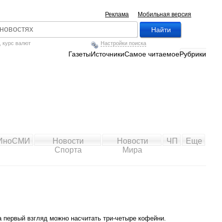
Реклама
Мобильная версия
,
курс валют
Настройки поиска
Газеты
Источники
Самое читаемое
Рубрики
ИноСМИ
Новости
Новости
ЧП
Еще
Спорта
Мира
а первый взгляд можно насчитать три-четыре кофейни.