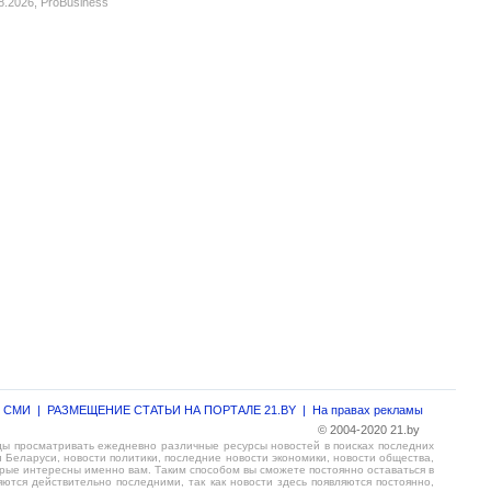
8.2026,
ProBusiness
г СМИ
|
РАЗМЕЩЕНИЕ СТАТЬИ НА ПОРТАЛЕ 21.BY
|
На правах рекламы
© 2004-2020 21.by
ды просматривать ежедневно различные ресурсы новостей в поисках последних
 Беларуси, новости политики, последние новости экономики, новости общества,
торые интересны именно вам. Таким способом вы сможете постоянно оставаться в
тся действительно последними, так как новости здесь появляются постоянно,