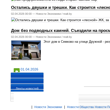
Остались двушки и трешки. Как строится «лесн
02.04.2026 00:00 —
Новости Экономики
/
realt.by
Дом без подводных камней. Съездили на просм
02.04.2026 00:00 —
Новости Экономики
/
realt.by
Этот дом в Семково на улице Дружной - ре
01.04.2026
03.04.2026
Ленты новостей
|
|
Новости Экономики
Новости Общества
Новости П