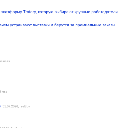
MS-платформу Trafory, которую выбирают крупные работодатели
зачем устраивают выставки и берутся за премиальные заказы
usiness
iness
и
31.07.2026,
realt.by