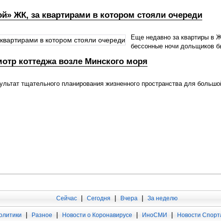
ой» ЖК, за квартирами в котором стояли очереди
Еще недавно за квартиры в 
бессонные ночи дольщиков б
отр коттеджа возле Минского моря
зультат тщательного планирования жизненного пространства для большо
|
|
|
Сейчас
Сегодня
Вчера
За неделю
|
|
|
|
олитики
Разное
Новости о Коронавирусе
ИноСМИ
Новости Спорт