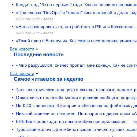
Кредит под 1% на первые 2 года. Как он повлияет на рыно
«При словах "DevOps" и "тенант" кивал головой и делал в
05.08.2026,
ProBusiness
«Нельзя копировать то, что работает в РФ или Казахстане
05.08.2026,
ProBusiness
«Такой один в Беларуси». Как семья восстановила уникаль
Все новости
»
Последние новости
«Мир разрушился, бизнес пропал, мне конец». Как не сойти
Все новости
»
Самое читаемое за неделю
Таль электрическая для цеха и склада: основные парамет
Отказались от «легкой» маржи и решили сообщать «горьку
По € 40 с человека. 3 истории о «бизнесе» на фейковых д
Никакой стрижки по линеечке. Поговорили с директором «А
БНБ-Банк переходит на новое мобильное приложение — он
Туровский молочный комбинат вошел в число лучших экспо