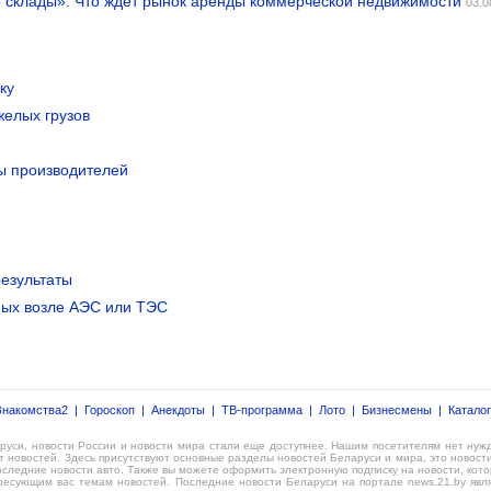
ие склады». Что ждет рынок аренды коммерческой недвижимости
03.0
ку
желых грузов
ы производителей
результаты
ных возле АЭС или ТЭС
Знакомства2
|
Гороскоп
|
Анекдоты
|
ТВ-программа
|
Лото
|
Бизнесмены
|
Катало
аруси, новости России и новости мира стали еще доступнее. Нашим посетителям нет нуж
 новостей. Здесь присутствуют основные разделы новостей Беларуси и мира, это новости
 последние новости авто. Также вы можете оформить электронную подписку на новости, ко
ресующим вас темам новостей. Последние новости Беларуси на портале news.21.by являю