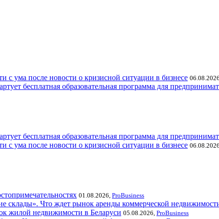
ти с ума после новости о кризисной ситуации в бизнесе
06.08.202
тартует бесплатная образовательная программа для предпринимат
тартует бесплатная образовательная программа для предпринимат
ти с ума после новости о кризисной ситуации в бизнесе
06.08.202
достопримечательностях
01.08.2026,
ProBusiness
ские склады». Что ждет рынок аренды коммерческой недвижимост
нок жилой недвижимости в Беларуси
05.08.2026,
ProBusiness