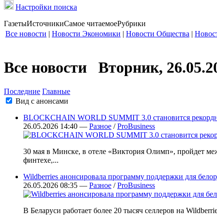
Настройки поиска
Газеты
Источники
Самое читаемое
Рубрики
Все новости
|
Новости Экономики
|
Новости Общества
|
Новос
Все новости Вторник, 26.05.2
Последние
Главные
Вид с анонсами
BLOCKCHAIN WORLD SUMMIT 3.0 становится рекордным 
26.05.2026 14:40 —
Разное
/
ProBusiness
30 мая в Минске, в отеле «Виктория Олимп», пройдет 
финтехе,...
Wildberries анонсировала программу поддержки для белор
26.05.2026 08:35 —
Разное
/
ProBusiness
В Беларуси работает более 20 тысяч селлеров на Wildber