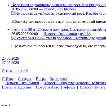
Не разовая случайность, а системный рост. Как бренду п
26.05.2026 08:00 —
Разное
/
ProBusiness
В бизнесе так здорово мечтать о продукте, который внез
Ремонт за 80 и 120 тысяч долларов. Смотрим две дизайн
26.05.2026 00:00 —
Новости Экономики
/
realt.by
С развитием нейросетей многие стали думать, что теперь
25.05.2026
27.05.2026
Ленты новостей
Сейчас
|
Сегодня
|
Вчера
|
За неделю
|
Новости Экономики
|
Новости Общества
Новости Политик
Новости Здоровья
|
Новости Авто
|
Афиша
|
Новости Культ