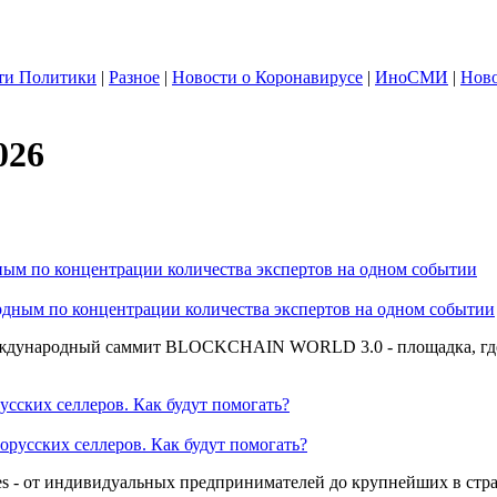
ти Политики
|
Разное
|
Новости о Коронавирусе
|
ИноСМИ
|
Ново
026
по концентрации количества экспертов на одном событии
международный саммит BLOCKCHAIN WORLD 3.0 - площадка, где 
усских селлеров. Как будут помогать?
ries - от индивидуальных предпринимателей до крупнейших в стр