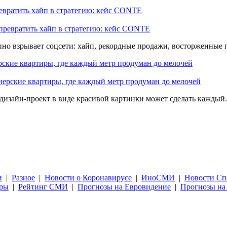
ревратить хайп в стратегию: кейс CONTE
апно взрывает соцсети: хайп, рекордные продажи, восторженные 
ерские квартиры, где каждый метр продуман до мелочей
 дизайн-проект в виде красивой картинки может сделать каждый.
и
|
Разное
|
Новости о Коронавирусе
|
ИноСМИ
|
Новости Сп
уры
|
Рейтинг СМИ
|
Прогнозы на Евровидение
|
Прогнозы на