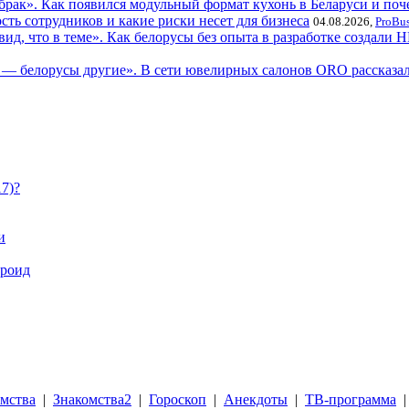
брак». Как появился модульный формат кухонь в Беларуси и поч
сть сотрудников и какие риски несет для бизнеса
04.08.2026,
ProBus
вид, что в теме». Как белорусы без опыта в разработке создал
е — белорусы другие». В сети ювелирных салонов ORO рассказал
17)?
и
дроид
мства
|
Знакомства2
|
Гороскоп
|
Анекдоты
|
ТВ-программа
|