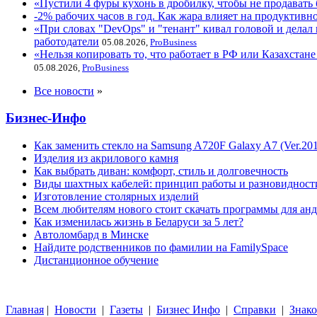
«Пустили 4 фуры кухонь в дробилку, чтобы не продавать 
-2% рабочих часов в год. Как жара влияет на продуктивно
«При словах "DevOps" и "тенант" кивал головой и делал 
работодатели
05.08.2026,
ProBusiness
«Нельзя копировать то, что работает в РФ или Казахстан
05.08.2026,
ProBusiness
Все новости
»
Бизнес-Инфо
Как заменить стекло на Samsung A720F Galaxy A7 (Ver.20
Изделия из акрилового камня
Как выбрать диван: комфорт, стиль и долговечность
Виды шахтных кабелей: принцип работы и разновидност
Изготовление столярных изделий
Всем любителям нового стоит скачать программы для ан
Как изменилась жизнь в Беларуси за 5 лет?
Автоломбард в Минске
Найдите родственников по фамилии на FamilySpace
Дистанционное обучение
Главная
|
Новости
|
Газеты
|
Бизнес Инфо
|
Справки
|
Знако