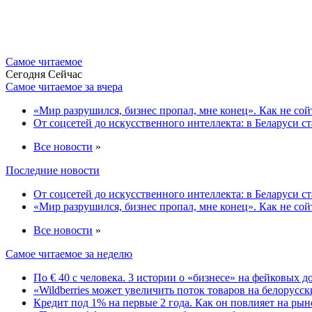
Самое читаемое
Сегодня
Cейчас
Самое читаемое за вчера
«Мир разрушился, бизнес пропал, мне конец». Как не сой
От соцсетей до искусственного интеллекта: в Беларуси с
Все новости
»
Последние новости
От соцсетей до искусственного интеллекта: в Беларуси с
«Мир разрушился, бизнес пропал, мне конец». Как не сой
Все новости
»
Самое читаемое за неделю
По € 40 с человека. 3 истории о «бизнесе» на фейковых 
«Wildberries может увеличить поток товаров на белорус
Кредит под 1% на первые 2 года. Как он повлияет на ры