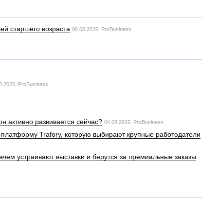
ей старшего возраста
06.08.2026,
ProBusiness
8.2026,
ProBusiness
он активно развивается сейчас?
04.08.2026,
ProBusiness
MS-платформу Trafory, которую выбирают крупные работодатели
зачем устраивают выставки и берутся за премиальные заказы