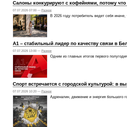
Салоны конкурируют с кофейнями, потому что у
07.07.2026 07:00 —
Разное
В 2026 году потребитель ведет себя иначе,
А1 – стабильный лидер по качеству связи в Бе
07.07.2026 13:00 —
Разное
Одним из главных итогов первого полугодия
Спорт встречается с городской культурой: в 
07.07.2026 10:20 —
Разное
Адреналин, движение и энергия большого г