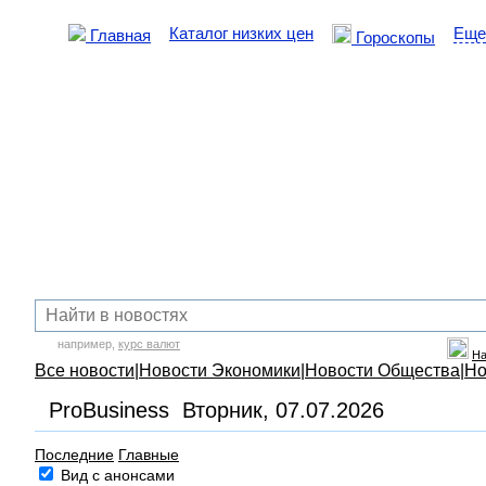
Каталог низких цен
Еще
Главная
Гороскопы
например,
курс валют
На
Все новости
|
Новости Экономики
|
Новости Общества
|
Но
ProBusiness Вторник, 07.07.2026
Последние
Главные
Вид с анонсами