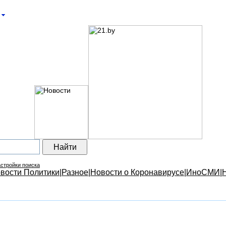
стройки поиска
вости Политики
|
Разное
|
Новости о Коронавирусе
|
ИноСМИ
|