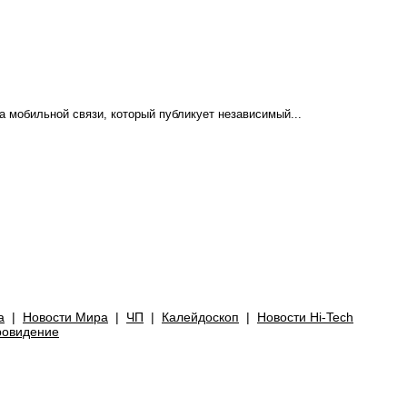
а мобильной связи, который публикует независимый...
а
|
Новости Мира
|
ЧП
|
Калейдоскоп
|
Новости Hi-Tech
ровидение