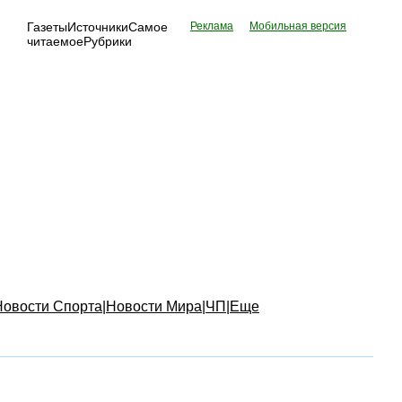
Газеты
Источники
Самое
Реклама
Мобильная версия
читаемое
Рубрики
Новости Спорта
|
Новости Мира
|
ЧП
|
Еще