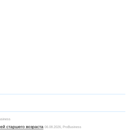
usiness
ей старшего возраста
06.08.2026,
ProBusiness