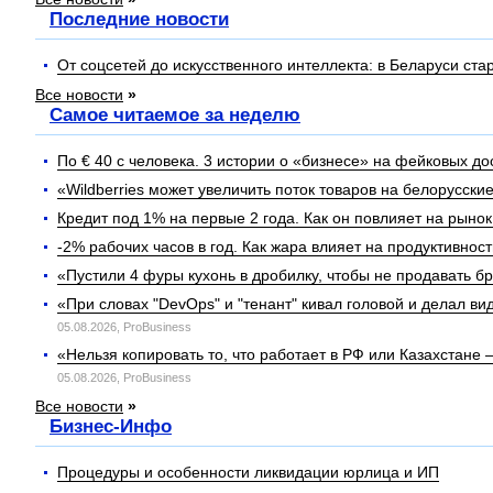
Последние новости
От соцсетей до искусственного интеллекта: в Беларуси с
Все новости
»
Самое читаемое за неделю
По € 40 с человека. 3 истории о «бизнесе» на фейковых д
«Wildberries может увеличить поток товаров на белорусск
Кредит под 1% на первые 2 года. Как он повлияет на рыно
-2% рабочих часов в год. Как жара влияет на продуктивност
«Пустили 4 фуры кухонь в дробилку, чтобы не продавать б
«При словах "DevOps" и "тенант" кивал головой и делал в
05.08.2026,
ProBusiness
«Нельзя копировать то, что работает в РФ или Казахстане
05.08.2026,
ProBusiness
Все новости
»
Бизнес-Инфо
Процедуры и особенности ликвидации юрлица и ИП