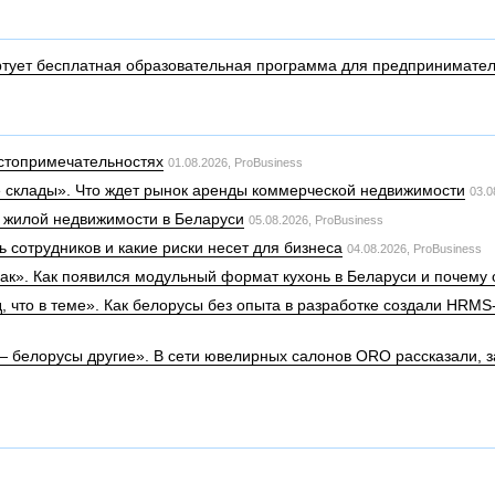
тартует бесплатная образовательная программа для предпринимател
остопримечательностях
01.08.2026,
ProBusiness
ие склады». Что ждет рынок аренды коммерческой недвижимости
03.0
к жилой недвижимости в Беларуси
05.08.2026,
ProBusiness
ь сотрудников и какие риски несет для бизнеса
04.08.2026,
ProBusiness
рак». Как появился модульный формат кухонь в Беларуси и почему 
ид, что в теме». Как белорусы без опыта в разработке создали HR
 — белорусы другие». В сети ювелирных салонов ORO рассказали, 