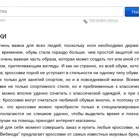
алют
Настройки поиска
ки
очень важна для всех людей, поскольку ноги необходимо держа
о временем, обувь стала гораздо больше, чем простой защитой но
очень важная часть образа, которая может создать тот или иной ст
ом, притягивающим взгляды. И как ни странно, из всей обуви, кот
, кроссовки порой не уступают в стильности ни одному типу обуви
е только для занятий спортом, но и в повседневной жизни. Всем
ки не только спортивного стиля, но и приближенные к классиче
и можно вполне удачно сочетать с классической одеждой, и при 
г. Кроссовки могут считаться любимой обувью многих, и поэтому с
е, что кроссовки можно приобрести только в специализирован
полагаются не слишком удачно, чтобы выделить время и поеха
случае на помощь приходят интернет-магазины.
 для себя момент совершить заказ и купить любые кроссовки, к
"Вебмода" предлагает кроссовки от самых известных мировых брен