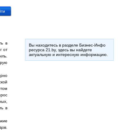
ть в
Вы находитесь в разделе Бизнес-Инфо
г от
ресурса 21.by, здесь вы найдете
актуальную и интересную информацию.
иль.
орую
.
ирно
ской
этом
прос
ных,
ть в
акие
дов.