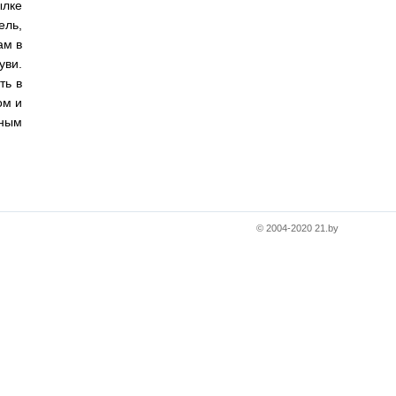
лке
ель,
ам в
уви.
ть в
ом и
нным
© 2004-2020 21.by