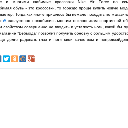
е и многими любимые кроссовки Nike Air Force по ссы
юбимая обувь - это кроссовки, то гораздо проще купить новую мод
мпьютер. Тогда как иначе пришлось бы немало походить по магазин
ke
заслуженно полюбились многим поклонникам спортивной об
и свойством совершенно не вводить в усталость ноги, какой бы пу
-магазине "Вебмода" позволит получить обновку с большим удобств
ще долго радовать глаз и ноги свои качеством и непревзойде