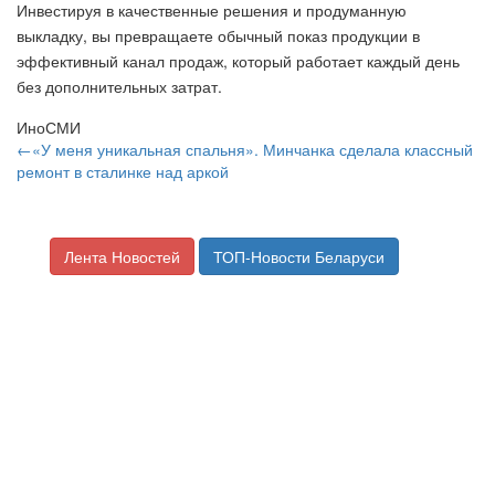
Инвестируя в качественные решения и продуманную
выкладку, вы превращаете обычный показ продукции в
эффективный канал продаж, который работает каждый день
без дополнительных затрат.
ИноСМИ
←«У меня уникальная спальня». Минчанка сделала классный
ремонт в сталинке над аркой
Лента Новостей
ТОП-Новости Беларуси
«Заселились 40 лет назад, уезжать
не хотим». Как живется в панельках
возле парка Павлова в Малиновке