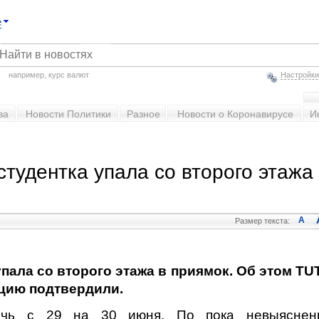
е
например,
курс валют
Настройки
ва
Новости Политики
Разное
Новости о Коронавирусе
И
студентка упала со второго этажа
A
Размер текста:
пала со второго этажа в приямок. Об этом TU
цию подтвердили.
очь с 29 на 30 июня. По пока невыяснен