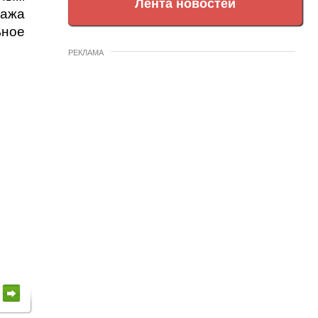
Лента новостей
тажа
ьное
РЕКЛАМА
"
к