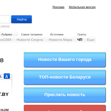
Реклама
Мобильная версия
 поиска
Рубрики
Самое читаемое
Источники
Газеты
ноСМИ
Новости Спорта
Новости Мира
ЧП
Еще
 в
Новости Вашего города
A
A
ТОП-новости Беларуси
T.BY
Прислать новость
ным