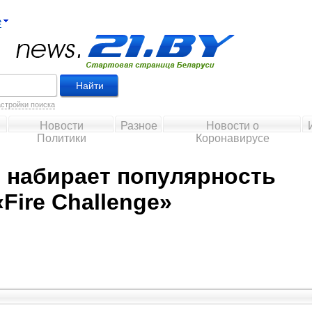
е
стройки поиска
Новости
Разное
Новости о
Политики
Коронавирусе
 набирает популярность
Fire Challenge»