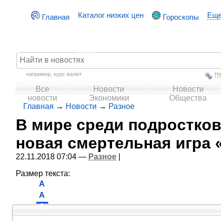
Каталог низких цен
Ещ
Главная
Гороскопы
например,
курс валют
На
Все
Новости
Новости
новости
Экономики
Общества
Главная
→
Новости
→
Разное
В мире среди подростков
новая смертельная игра «
22.11.2018 07:04 —
Разное
|
Размер текста:
A
A
A