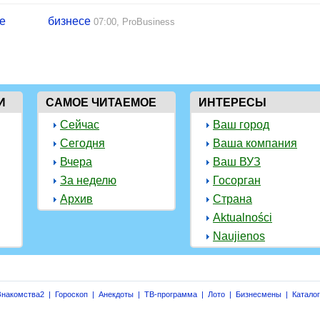
не
бизнесе
07:00,
ProBusiness
И
САМОЕ ЧИТАЕМОЕ
ИНТЕРЕСЫ
Сейчас
Ваш город
Сегодня
Ваша компания
Вчера
Ваш ВУЗ
За неделю
Госорган
Архив
Страна
Aktualności
Naujienos
Знакомства2
|
Гороскоп
|
Анекдоты
|
ТВ-программа
|
Лото
|
Бизнесмены
|
Катало