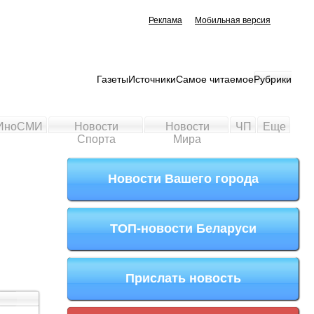
Реклама
Мобильная версия
Газеты
Источники
Самое читаемое
Рубрики
ИноСМИ
Новости
Новости
ЧП
Еще
Спорта
Мира
Новости Вашего города
ТОП-новости Беларуси
Прислать новость