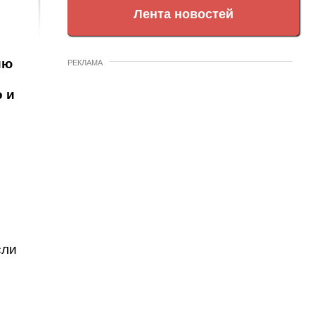
Лента новостей
ию
РЕКЛАМА
о и
сли