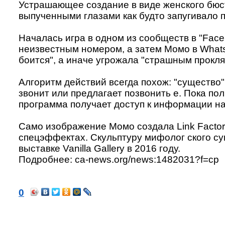
Устрашающее создание в виде женского бюс
выпученными глазами как будто запугивало 
Началась игра в одном из сообществ в "Face
неизвестным номером, а затем Момо в WhatsA
боится", а иначе угрожала "страшным прокля
Алгоритм действий всегда похож: "существо"
звонит или предлагает позвонить е. Пока по
программа получает доступ к информации на
Само изображение Момо создала Link Factor
спецэффектах. Скульптуру мифолог ского с
выставке Vanilla Gallery в 2016 году.
Подробнее: ca-news.org/news:1482031?f=cp
0