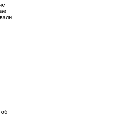
ые
мае
овали
 об