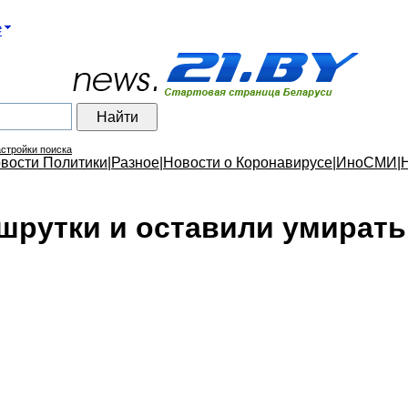
е
стройки поиска
вости Политики
|
Разное
|
Новости о Коронавирусе
|
ИноСМИ
|
шрутки и оставили умирать