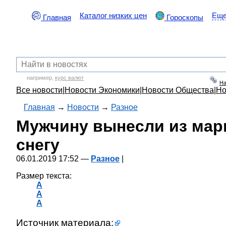
Каталог низких цен
Ещ
Главная
Гороскопы
например,
курс валют
На
Все новости
|
Новости Экономики
|
Новости Общества
|
Но
Главная
→
Новости
→
Разное
Мужчину вынесли из мар
снегу
06.01.2019 17:52 —
Разное
|
Размер текста:
A
A
A
Источник материала: