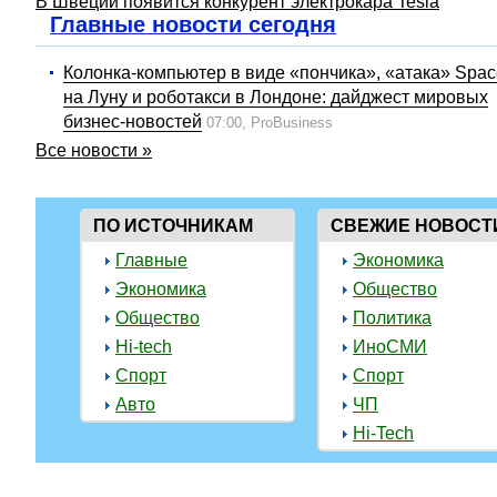
В Швеции появится конкурент электрокара Tesla
Главные новости сегодня
Колонка-компьютер в виде «пончика», «атака» Spa
на Луну и роботакси в Лондоне: дайджест мировых
бизнес-новостей
07:00,
ProBusiness
Все новости »
ПО ИСТОЧНИКАМ
СВЕЖИЕ НОВОСТ
Главные
Экономика
Экономика
Общество
Общество
Политика
Hi-tech
ИноСМИ
Спорт
Спорт
Авто
ЧП
Hi-Tech