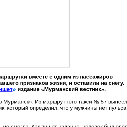
маршрутки вместе с одним из пассажиров
вшего признаков жизни, и оставили на снегу.
ишет
издание «Мурманский вестник».
р Мурманск». Из маршрутного такси № 57 вынес
к, который определил, что у мужчины нет пульса,
не смогла. Как пишет издание, человек был опр