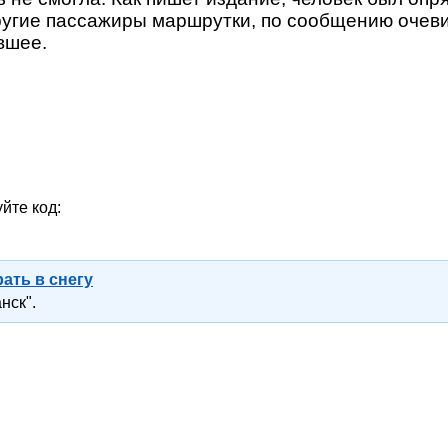
 Другие пассажиры маршрутки, по сообщению очев
вшее.
йте код:
ать в снегу
нск".