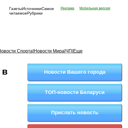
Газеты
Источники
Самое
Реклама
Мобильная версия
читаемое
Рубрики
Новости Спорта
|
Новости Мира
|
ЧП
|
Еще
 в
Новости Вашего города
ТОП-новости Беларуси
Прислать новость