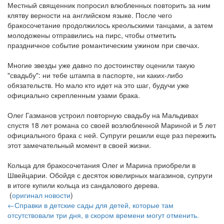
Местный священник попросил влюбленных повторить за ним
клятву верности на английском языке. После чего
бракосочетание продолжилось креольскими танцами, а затем
молодожены отправились на пирс, чтобы отметить
праздничное событие романтическим ужином при свечах.
Многие звезды уже давно по достоинству оценили такую
"свадьбу": ни тебе штампа в паспорте, ни каких-либо
обязательств. Но мало кто идет на это шаг, будучи уже
официально скрепленным узами брака.
Олег Газманов устроил повторную свадьбу на Мальдивах
спустя 18 лет романа со своей возлюбленной Мариной и 5 лет
официального брака с ней. Супруги решили еще раз пережить
этот замечательный момент в своей жизни.
Кольца для бракосочетания Олег и Марина приобрели в
Швейцарии. Обойдя с десяток ювелирных магазинов, супруги
в итоге купили кольца из сандалового дерева.
(
оригинал новости
)
←Справки в детские сады для детей, которые там
отсутствовали три дня, в скором времени могут отменить.