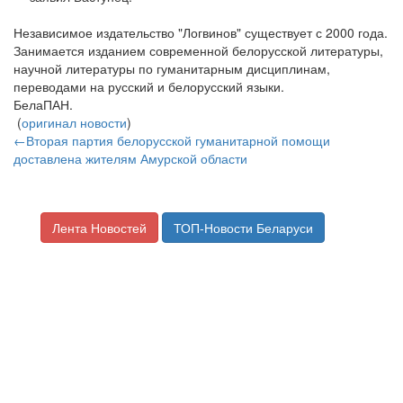
Независимое издательство "Логвинов" существует с 2000 года.
Занимается изданием современной белорусской литературы,
научной литературы по гуманитарным дисциплинам,
переводами на русский и белорусский языки.
БелаПАН.
(
оригинал новости
)
←Вторая партия белорусской гуманитарной помощи
доставлена жителям Амурской области
Лента Новостей
ТОП-Новости Беларуси
Один день из жизни опера:
"Убийства, разбои, грабежи - для нас
это рутинная работа"