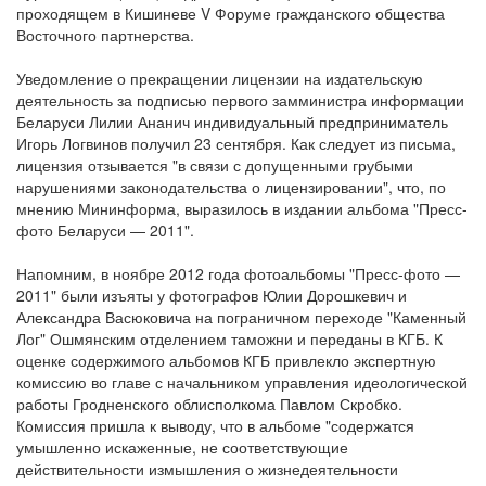
проходящем в Кишиневе V Форуме гражданского общества
Восточного партнерства.
Уведомление о прекращении лицензии на издательскую
деятельность за подписью первого замминистра информации
Беларуси Лилии Ананич индивидуальный предприниматель
Игорь Логвинов получил 23 сентября. Как следует из письма,
лицензия отзывается "в связи с допущенными грубыми
нарушениями законодательства о лицензировании", что, по
мнению Мининформа, выразилось в издании альбома "Пресс-
фото Беларуси — 2011".
Напомним, в ноябре 2012 года фотоальбомы "Пресс-фото —
2011" были изъяты у фотографов Юлии Дорошкевич и
Александра Васюковича на пограничном переходе "Каменный
Лог" Ошмянским отделением таможни и переданы в КГБ. К
оценке содержимого альбомов КГБ привлекло экспертную
комиссию во главе с начальником управления идеологической
работы Гродненского облисполкома Павлом Скробко.
Комиссия пришла к выводу, что в альбоме "содержатся
умышленно искаженные, не соответствующие
действительности измышления о жизнедеятельности