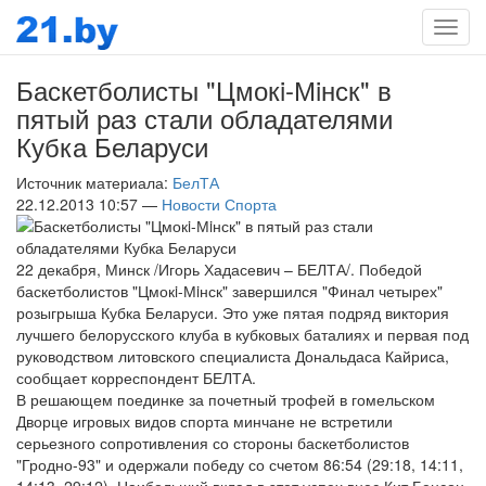
Мен
Баскетболисты "Цмокi-Мiнск" в
пятый раз стали обладателями
Кубка Беларуси
Источник материала:
БелТА
22.12.2013 10:57 —
Новости Спорта
22 декабря, Минск /Игорь Хадасевич – БЕЛТА/. Победой
баскетболистов "Цмокi-Мiнск" завершился "Финал четырех"
розыгрыша Кубка Беларуси. Это уже пятая подряд виктория
лучшего белорусского клуба в кубковых баталиях и первая под
руководством литовского специалиста Дональдаса Кайриса,
сообщает корреспондент БЕЛТА.
В решающем поединке за почетный трофей в гомельском
Дворце игровых видов спорта минчане не встретили
серьезного сопротивления со стороны баскетболистов
"Гродно-93" и одержали победу со счетом 86:54 (29:18, 14:11,