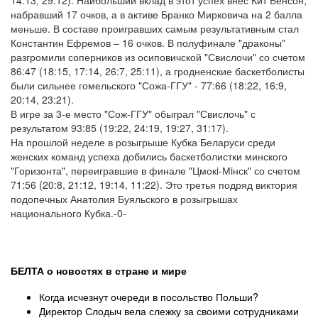
14:13, 29:12). Наибольший вклад в этот успех внес Кит Бенсон,
набравший 17 очков, а в активе Бранко Мирковича на 2 балла
меньше. В составе проигравших самым результативным стал
Константин Ефремов – 16 очков. В полуфинале "драконы"
разгромили соперников из осиповичской "Свислочи" со счетом
86:47 (18:15, 17:14, 26:7, 25:11), а гродненские баскетболисты
были сильнее гомельского "Сожа-ГГУ" - 77:66 (18:22, 16:9,
20:14, 23:21).
В игре за 3-е место "Сож-ГГУ" обыграл "Свислочь" с
результатом 93:85 (19:22, 24:19, 19:27, 31:17).
На прошлой неделе в розыгрыше Кубка Беларуси среди
женских команд успеха добились баскетболистки минского
"Горизонта", переигравшие в финале "Цмокi-Мiнск" со счетом
71:56 (20:8, 21:12, 19:14, 11:22). Это третья подряд виктория
подопечных Анатолия Буяльского в розыгрышах
национального Кубка.-0-
БЕЛТА о новостях в стране и мире
Когда исчезнут очереди в посольство Польши?
Директор Слодыч вела слежку за своими сотрудниками