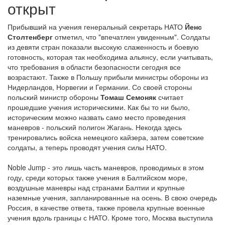
открыт
Прибывший на учения генеральный секретарь НАТО
Йенс
Столтенберг
отметил, что "впечатлен увиденным". Солдаты
из девяти стран показали высокую слаженность и боевую
готовность, которая так необходима альянсу, если учитывать,
что требования в области безопасности сегодня все
возрастают. Также в Польшу прибыли министры обороны из
Нидерландов, Норвегии и Германии. Со своей стороны
польский министр обороны
Томаш Семоняк
считает
прошедшие учения историческими. Как бы то ни было,
историческим можно назвать само место проведения
маневров - польский полигон Жагань. Некогда здесь
тренировались войска немецкого кайзера, затем советские
солдаты, а теперь проводят учения силы НАТО.
Noble Jump - это лишь часть маневров, проводимых в этом
году, среди которых также учения в Балтийском море,
воздушные маневры над странами Балтии и крупные
наземные учения, запланированные на осень. В свою очередь
Россия, в качестве ответа, также провела крупные военные
учения вдоль границы с НАТО. Кроме того, Москва выступила