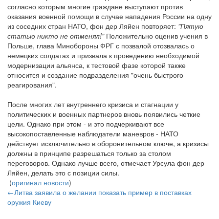
согласно которым многие граждане выступают против
оказания военной помощи в случае нападения России на одну
из соседних стран НАТО, фон дер Ляйен повторяет:
"Пятую
статью никто не отменял!"
Положительно оценив учения в
Польше, глава Минобороны ФРГ с позвалой отозвалась о
немецких солдатах и призвала к проведению необходимой
модернизации альянса, к тестовой фазе которой также
относится и создание подразделения "очень быстрого
реагирования".
После многих лет внутреннего кризиса и стагнации у
политических и военных партнеров вновь появились четкие
цели. Однако при этом - и это подчеркивают все
высокопоставленные наблюдатели маневров - НАТО
действует исключительно в оборонительном ключе, а кризисы
должны в принципе разрешаться только за столом
переговоров. Однако лучше всего, отмечает Урсула фон дер
Ляйен, делать это с позиции силы.
(
оригинал новости
)
←Литва заявила о желании показать пример в поставках
оружия Киеву