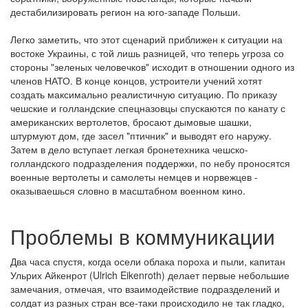
дестабилизировать регион на юго-западе Польши.
Легко заметить, что этот сценарий приближен к ситуации на
востоке Украины, с той лишь разницей, что теперь угроза со
стороны "зеленых человечков" исходит в отношении одного из
членов НАТО. В конце концов, устроители учений хотят
создать максимально реалистичную ситуацию. По приказу
чешские и голландские спецназовцы спускаются по канату с
американских вертолетов, бросают дымовые шашки,
штурмуют дом, где засел "птичник" и выводят его наружу.
Затем в дело вступает легкая бронетехника чешско-
голландского подразделения поддержки, по небу проносятся
военные вертолеты и самолеты немцев и норвежцев -
оказываешься словно в масштабном военном кино.
Проблемы в коммуникации
Два часа спустя, когда осели облака пороха и пыли, капитан
Ульрих Айкенрот (Ulrich Eikenroth) делает первые небольшие
замечания, отмечая, что взаимодействие подразделений и
солдат из разных стран все-таки происходило не так гладко,