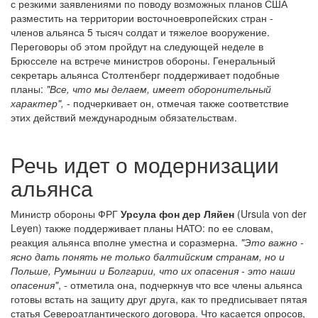
с резкими заявлениями по поводу возможных планов США
разместить на территории восточноевропейских стран -
членов альянса 5 тысяч солдат и тяжелое вооружение.
Переговоры об этом пройдут на следующей неделе в
Брюсселе на встрече министров обороны. Генеральный
секретарь альянса Столтенберг поддерживает подобные
планы:
"Все, что мы делаем, имеет оборонительный
характер",
- подчеркивает он, отмечая также соответствие
этих действий международным обязательствам.
Речь идет о модернизации
альянса
Министр обороны ФРГ
Урсула фон дер Ляйен
(Ursula von der
Leyen) также поддерживает планы НАТО: по ее словам,
реакция альянса вполне уместна и соразмерна.
"Это важно -
ясно дать понять не только балтийским странам, но и
Польше, Румынии и Болгарии, что их опасения - это наши
опасения"
, - отметила она, подчеркнув что все члены альянса
готовы встать на защиту друг друга, как то предписывает пятая
статья Североатлантического договора. Что касается опросов,