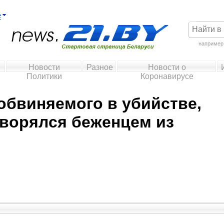
е
например
Новости
Разное
Новости о
Политики
Коронавирусе
обвиняемого в убийстве,
творялся беженцем из