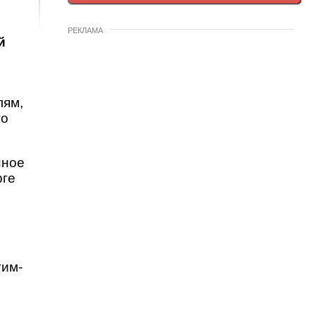
РЕКЛАМА
й
лям,
го
нное
рге
тим-