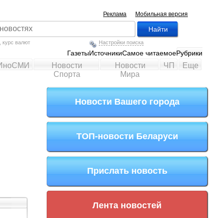
Реклама
Мобильная версия
,
курс валют
Настройки поиска
Газеты
Источники
Самое читаемое
Рубрики
ИноСМИ
Новости
Новости
ЧП
Еще
Спорта
Мира
Новости Вашего города
ТОП-новости Беларуси
Прислать новость
Лента новостей