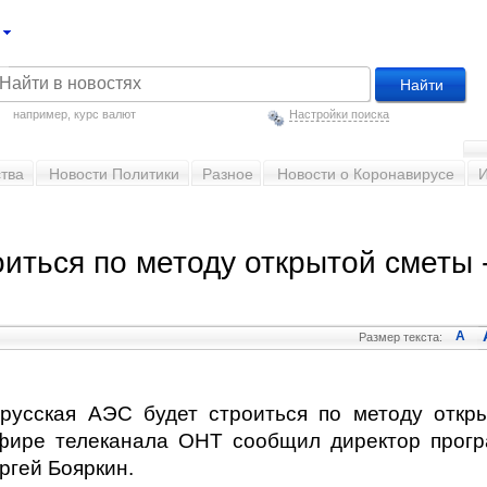
например,
курс валют
Настройки поиска
тва
Новости Политики
Разное
Новости о Коронавирусе
иться по методу открытой сметы 
A
Размер текста:
орусская АЭС будет строиться по методу откр
эфире телеканала ОНТ сообщил директор прог
ргей Бояркин.