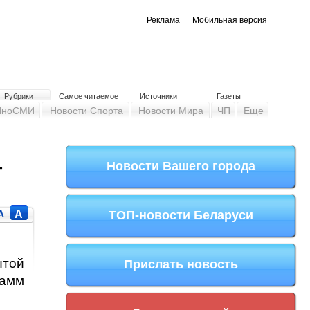
Реклама
Мобильная версия
Рубрики
Самое читаемое
Источники
Газеты
ИноСМИ
Новости Спорта
Новости Мира
ЧП
Еще
-
Новости Вашего города
A
A
ТОП-новости Беларуси
ытой
Прислать новость
рамм