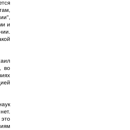
ется
там,
ии",
ми и
нии.
акой
хаил
, во
виях
цией
наук
нет.
 это
ниям