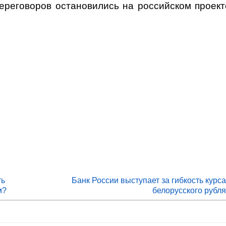
ереговоров остановились на российском проекте
ть
Банк России выступает за гибкость курс
м?
белорусского рубл