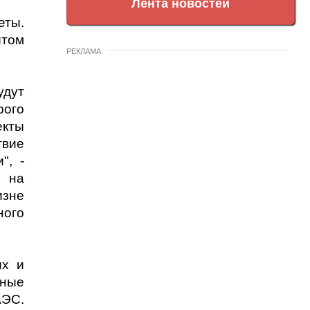
Лента новостей
еты.
ытом
РЕКЛАМА
удут
рого
екты
твие
", -
и на
изне
ного
их и
еные
АЭС.