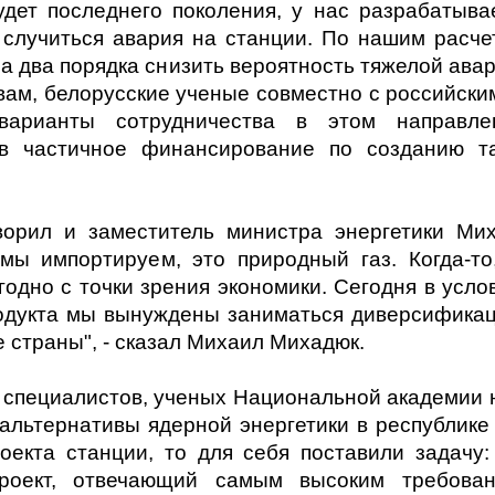
дет последнего поколения, у нас разрабатыва
т случиться авария на станции. По нашим расче
на два порядка снизить вероятность тяжелой авар
овам, белорусские ученые совместно с российски
варианты сотрудничества в этом направле
 в частичное финансирование по созданию т
орил и заместитель министра энергетики Ми
мы импортируем, это природный газ. Когда-то
годно с точки зрения экономики. Сегодня в усло
родукта мы вынуждены заниматься диверсифика
 страны", - сказал Михаил Михадюк.
я специалистов, ученых Национальной академии 
альтернативы ядерной энергетики в республике 
екта станции, то для себя поставили задачу:
оект, отвечающий самым высоким требова