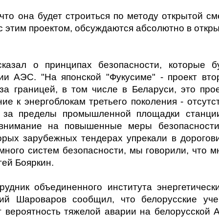
что она будет строиться по методу открытой см
 с этим проектом, обсуждаются абсолютно в откр
сказал о принципах безопасности, которые б
и АЭС. "На японской "Фукусиме" - проект вто
 за границей, в том числе в Беларуси, это про
ие к энергоблокам третьего поколения - отсутс
 за пределы промышленной площадки станции
 внимание на повышенные меры безопасност
орых зарубежных тендерах упрекали в дорогов
 много систем безопасности, мы говорили, что м
гей Бояркин.
удник объединенного института энергетическ
гий Шароваров сообщил, что белорусские уч
т вероятность тяжелой аварии на белорусской 