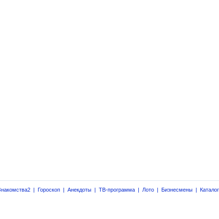
Знакомства2
|
Гороскоп
|
Анекдоты
|
ТВ-программа
|
Лото
|
Бизнесмены
|
Катало