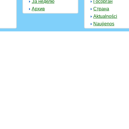
За неделю
Госорган
Архив
Страна
Aktualności
Naujienos