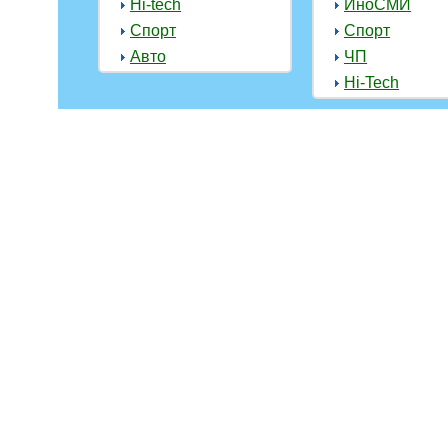
Hi-tech
ИноСМИ
Спорт
Спорт
Авто
ЧП
Hi-Tech