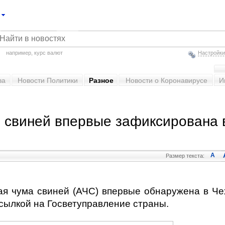
например,
курс валют
Настройки
ва
Новости Политики
Разное
Новости о Коронавирусе
И
 свиней впервые зафиксирована 
A
Размер текста:
я чума свиней (АЧС) впервые обнаружена в Че
сылкой на Госветуправление страны.