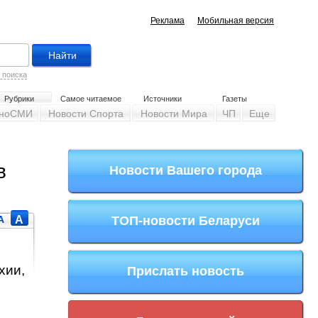
Реклама
Мобильная версия
 поиска
Рубрики
Самое читаемое
Источники
Газеты
ноСМИ
Новости Спорта
Новости Мира
ЧП
Еще
в
Новости Вашего города
A
A
ТОП-новости Беларуси
хии,
Прислать новость