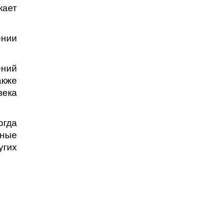
кает
ении
ений
акже
века
огда
ьные
угих