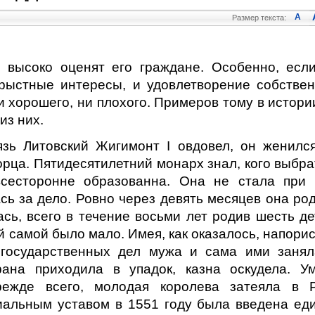
A
Размер текста:
, высоко оценят его граждане. Особенно, есл
рыстные интересы, и удовлетворение собстве
и хорошего, ни плохого. Примеров тому в истори
 из них.
зь Литовский Жигимонт I овдовел, он женилс
рца. Пятидесятилетний монарх знал, кого выбра
всесторонне образованна. Она не стала при
сь за дело. Ровно через девять месяцев она ро
сь, всего в течение восьми лет родив шесть де
й самой было мало. Имея, как оказалось, напори
 государственных дел мужа и сама ими занял
рана приходила в упадок, казна оскудела. У
режде всего, молодая королева затеяла в 
альным уставом в 1551 году была введена ед