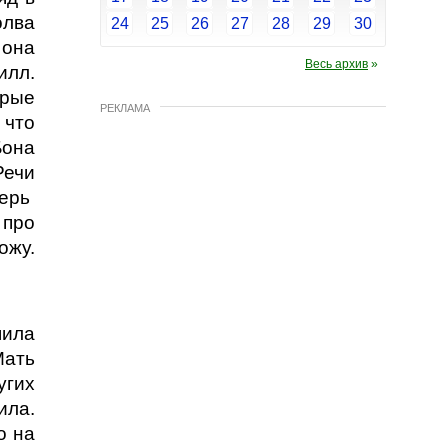
олва
24
25
26
27
28
29
30
 она
Весь архив
»
илл.
орые
РЕКЛАМА
 что
Бона
Речи
перь
 про
ожу.
шила
Мать
угих
ила.
о на