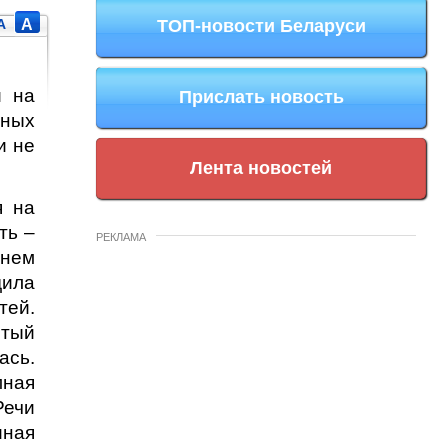
A
A
ТОП-новости Беларуси
и на
Прислать новость
нных
и не
Лента новостей
я на
ть –
РЕКЛАМА
 нем
дила
тей.
стый
ась.
мная
Речи
иная