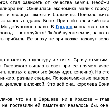
гов стал зависеть от качества земли. Необж
мелиорация. Оживилась экономика малых город
мы и дворцы, школы и больницы. Повезло жит
рые король подарил Боне. При ней полесский пос
 Магдебургское право. В
Гродно
королева поже
ровод – пожалуйста! Любой кусок земли, на кот
ть прибыль. Её эпоху не зря позже назовут зол
а в местную культуру и этикет. Сразу отметим,
 Гусовского вышла в свет при её прямом учас
ь платья с декольте (кому идет, конечно). На ст
 инжир, разные специи. Ясновельможные панове
а цепляли вилочкой. Это всё она, королева Бона
ляков, что ни в Варшаве, ни в Кракове – гла
 не поставили ей памятник? Казалось бы, она