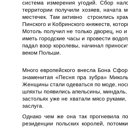
система измерения угодий. Сбор нало
территории получили хозяев, начата 
местечек. Там активно строились хра
Пинского и Кобринского княжеств, кото
Мотоль получил не только дворец, но и
иметь городские часы и провести водоп
падал взор королевы, начинал приноси
веком Польши.
Много европейского внесла Бона Сфорц
знаменитая «Песня пра зубра» Миколы
Женщины стали одеваться по моде, носит
шляхты появились апельсины, миндаль,
застольях уже не хватали мясо руками, 
заслуга.
Однако чем же она так прогневила по
резиденции польских королей, потомки