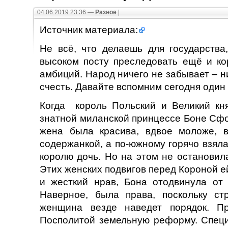
04.06.2019 23:36 —
Разное
|
Источник материала:
Не всё, что делаешь для государства
высоком посту преследовать ещё и ко
амбиций. Народ ничего не забывает – н
счесть. Давайте вспомним сегодня один
Когда король Польский и Великий кня
знатной миланской принцессе Боне Сфо
жена была красива, вдвое моложе, 
содержанкой, а по-южному горячо взяла
королю дочь. Но на этом не остановила
Этих женских подвигов перед Короной е
и жесткий нрав, Бона отодвинула от
Наверное, была права, поскольку ст
женщина везде наведет порядок. П
Посполитой земельную реформу. Специ