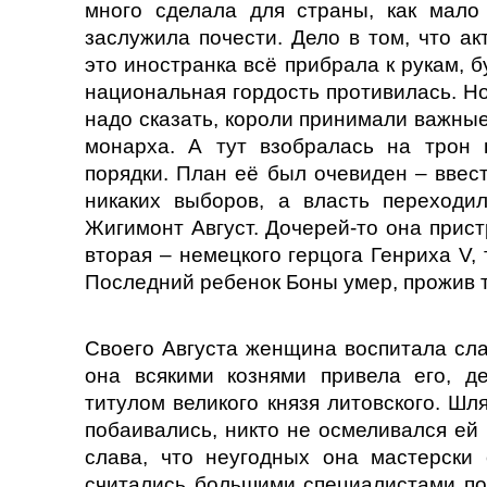
много сделала для страны, как мало
заслужила почести. Дело в том, что ак
это иностранка всё прибрала к рукам, б
национальная гордость противилась. Но 
надо сказать, короли принимали важные
монарха. А тут взобралась на трон 
порядки. План её был очевиден – ввес
никаких выборов, а власть переход
Жигимонт Август. Дочерей-то она прист
вторая – немецкого герцога Генриха V,
Последний ребенок Боны умер, прожив т
Своего Августа женщина воспитала сла
она всякими кознями привела его, д
титулом великого князя литовского. Шл
побаивались, никто не осмеливался ей
слава, что неугодных она мастерски 
считались большими специалистами по 