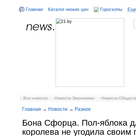
Главная
Каталог низких цен
Гороскопы
Ещ
Все новости
Новости Экономики
Новости Общест
Главная
→
Новости
→
Разное
Бона Сфорца. Пол-яблока д
королева не угодила своим