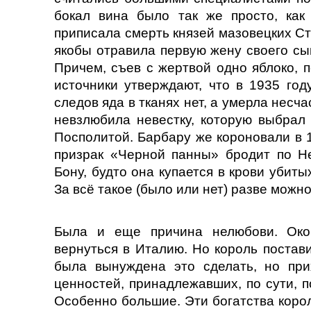
бокал вина было так же просто, как
приписала смерть князей мазовецких С
якобы отравила первую жену своего сы
Причем, съев с жертвой одно яблоко, 
источники утверждают, что в 1935 год
следов яда в тканях нет, а умерла несча
невзлюбила невестку, которую выбрал
Посполитой. Барбару же короновали в 1
призрак «Черной панны» бродит по Н
Бону, будто она купается в крови убит
За всё такое (было или нет) разве можн
Была и еще причина нелюбови. Око
вернуться в Италию. Но король постав
была вынуждена это сделать, но при
ценностей, принадлежавших, по сути, п
Особенно большие. Эти богатства коро