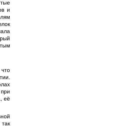
итые
ов и
елям
елок
лала
орый
отым
 что
тии.
олах
 при
, её
вной
 так