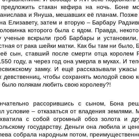
 предложить стакан кефира на ночь. Боне м
танислава и Януша, мешавших её планам. Позже
на Елизавету, затем и вторую – Барбару Радзив
половинка которого была с ядом. Правда, некот
у ученые вскрыли гроб Барбары и установили,
стная от рака шейки матки. Как бы там ни было, 
 её сын, ставший после смерти отца королем 
550 году, а через год она умерла в муках. И те
есвижскому замку. И ещё рассказывали ужасы
ых девственниц, чтобы сохранять молодой свою к
о было полякам любить свою королеву?!
нчательно рассорившись с сыном, Бона ре
ил условие – отказаться от владения землями. 
хватила с собой огромный обоз золота и др
ольскому государству. Деньги она любила и цен
лева собрала народным потом, преимущественн