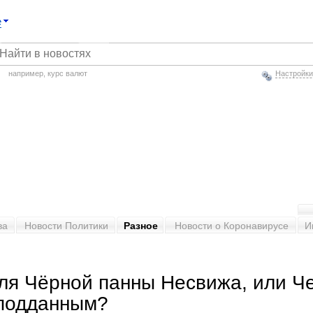
е
например,
курс валют
Настройки
ва
Новости Политики
Разное
Новости о Коронавирусе
И
ля Чёрной панны Несвижа, или Ч
 подданным?