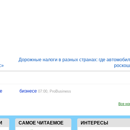
Дорожные налоги в разных странах: где автомобил
с»
роскош
не
бизнесе
07:00,
ProBusiness
Все но
И
САМОЕ ЧИТАЕМОЕ
ИНТЕРЕСЫ