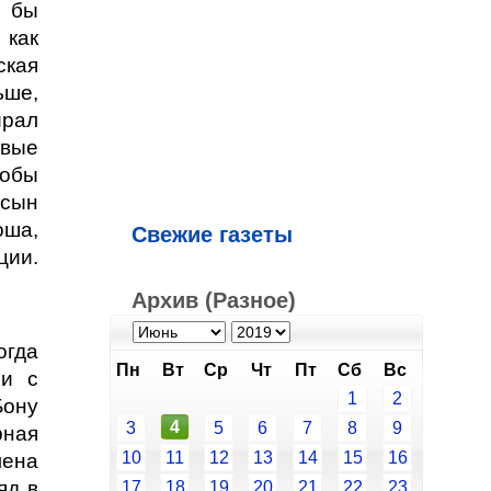
е бы
 как
ская
ьше,
ирал
овые
тобы
 сын
оша,
Свежие газеты
ции.
Архив (Разное)
огда
Пн
Вт
Ср
Чт
Пт
Сб
Вс
ши с
1
2
Бону
4
3
5
6
7
8
9
рная
10
11
12
13
14
15
16
мена
яд в
17
18
19
20
21
22
23