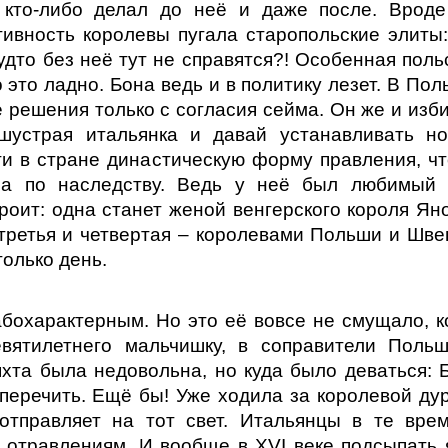
 кто-либо делал до неё и даже после. Врод
тивность королевы пугала старопольские элиты:
удто без неё тут не справятся?! Особенная поль
это ладно. Бона ведь и в политику лезет. В Пол
 решения только с согласия сейма. Он же и изб
шустрая итальянка и давай устанавливать н
ти в стране династическую форму правления, ч
ила по наследству. Ведь у неё был любимый
роит: одна станет женой венгерского короля Ян
 третья и четвертая – королевами Польши и Шве
олько день.
бохарактерным. Но это её вовсе не смущало, к
евятилетнего мальчишку, в соправители Поль
яхта была недовольна, но куда было деваться: 
 перечить. Ещё бы! Уже ходила за королевой ду
отправляет на тот свет. Итальянцы в те вре
отравлениям. И вообще в XVI веке подсыпать 