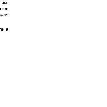
шим.
атов
врач
ли в