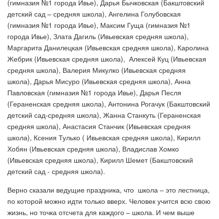
(гимназия №1 города Ивье), Дарья Бычковская (Бакштовский
детский сад – средняя школа), Ангелина Голубовская
(гимназия №1 города Ивье), Максим Гуща (гимназия №1
города Ивье), Злата Дагиль (Ивьевская средняя школа),
Маргарита Данилецкая (Ивьевская средняя школа), Каролина
Жебрик (Ивьевская средняя школа), Алексей Куц (Ивьевская
средняя школа), Валерия Микулко (Ивьевская средняя
школа), Дарья Мисуро (Ивьевская средняя школа), Анна
Павловская (гимназия №1 города Ивье), Дарья Песля
(Гераненская средняя школа), Антонина Рогачук (Бакштовский
детский сад-средняя школа), Жанна Станкуть (Гераненская
средняя школа), Анастасия Станчик (Ивьевская средняя
школа), Ксения Тулько ( Ивьевская средняя школа), Кирилл
Хобян (Ивьевская средняя школа), Владислав Хомко
(Ивьевская средняя школа), Кирилл Шемет (Бакштовский
детский сад - средняя школа).
Верно сказали ведущие праздника, что школа – это лестница,
по которой можно идти только вверх. Человек учится всю свою
жизнь, но точка отсчета для каждого – школа. И чем выше