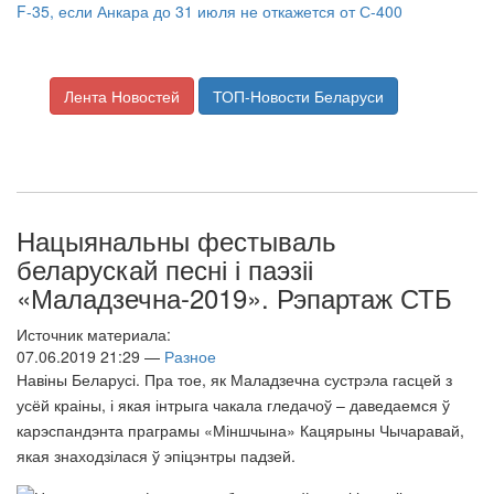
F-35, если Анкара до 31 июля не откажется от С-400
Лента Новостей
ТОП-Новости Беларуси
Нацыянальны фестываль
беларускай песні і паэзіі
«Маладзечна-2019». Рэпартаж СТБ
Источник материала:
07.06.2019 21:29 —
Разное
Навіны Беларусі. Пра тое, як Маладзечна сустрэла гасцей з
усёй краіны, і якая інтрыга чакала гледачоў – даведаемся ў
карэспандэнта праграмы «Міншчына» Кацярыны Чычаравай,
якая знаходзілася ў эпіцэнтры падзей.