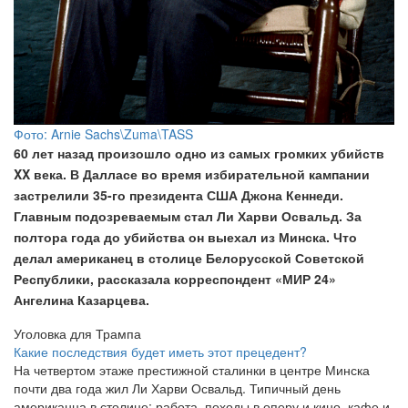
Фото: Arnie Sachs\Zuma\TASS
60 лет назад произошло одно из самых громких убийств
XX века. В Далласе во время избирательной кампании
застрелили 35-го президента США Джона Кеннеди.
Главным подозреваемым стал Ли Харви Освальд. За
полтора года до убийства он выехал из Минска. Что
делал американец в столице Белорусской Советской
Республики, рассказала корреспондент «МИР 24»
Ангелина Казарцева.
Уголовка для Трампа
Какие последствия будет иметь этот прецедент?
На четвертом этаже престижной сталинки в центре Минска
почти два года жил Ли Харви Освальд. Типичный день
американца в столице: работа, походы в оперу и кино, кафе и