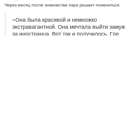
Через месяц после знакомства пара решает пожениться.
«Она была красивой и немножко
экстравагантной. Она мечтала выйти замуж
за иностранца. Вот так и получилось. Где
они познакомились? На какой-то вечеринке
или на танцах», – отметил профессор
Белорусского аграрно-технического
университета, сосед супруги Ли Харви
Освальда Виктор Андрианов.
К свадьбе иностранец уже разочаровался в Советском Союзе.
После рождения дочери пара решает уехать в США.
22 мая 1962 года Освальд навсегда покинет белорусскую
столицу. Ровно через полтора года в Далласе прозвучит три
выстрела и весь мир узнает, что Джон Кеннеди убит. Через два
дня главного подозреваемого Освальда застрелит владелец
местного ночного клуба, а его жена до конца жизни не даст ни