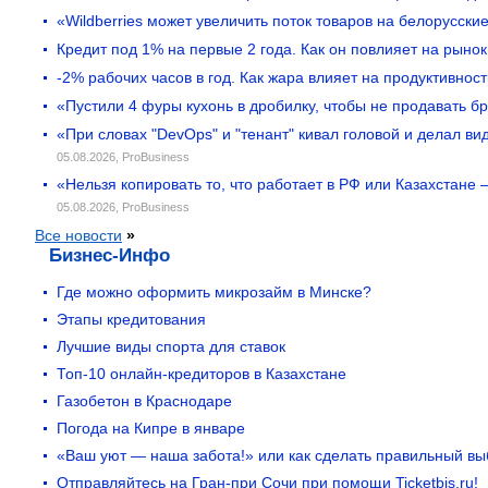
«Wildberries может увеличить поток товаров на белорусск
Кредит под 1% на первые 2 года. Как он повлияет на рыно
-2% рабочих часов в год. Как жара влияет на продуктивност
«Пустили 4 фуры кухонь в дробилку, чтобы не продавать б
«При словах "DevOps" и "тенант" кивал головой и делал в
05.08.2026,
ProBusiness
«Нельзя копировать то, что работает в РФ или Казахстане
05.08.2026,
ProBusiness
Все новости
»
Бизнес-Инфо
Где можно оформить микрозайм в Минске?
Этапы кредитования
Лучшие виды спорта для ставок
Топ-10 онлайн-кредиторов в Казахстане
Газобетон в Краснодаре
Погода на Кипре в январе
«Ваш уют — наша забота!» или как сделать правильный вы
Отправляйтесь на Гран-при Сочи при помощи Ticketbis.ru!