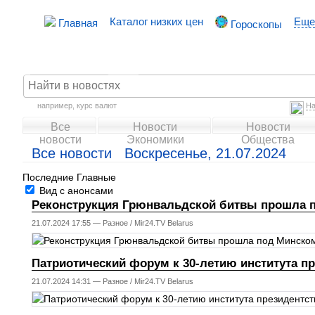
Каталог низких цен
Еще
Главная
Гороскопы
например,
курс валют
На
Все
Новости
Новости
новости
Экономики
Общества
Все новости Воскресенье, 21.07.2024
Последние
Главные
Вид с анонсами
Реконструкция Грюнвальдской битвы прошла 
21.07.2024 17:55 —
Разное
/
Mir24.TV Belarus
Патриотический форум к 30-летию института п
21.07.2024 14:31 —
Разное
/
Mir24.TV Belarus