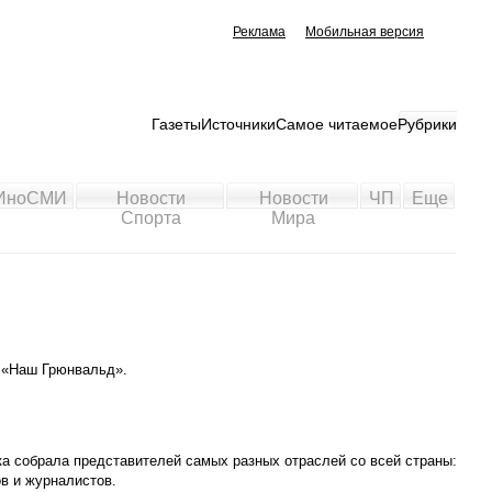
Реклама
Мобильная версия
Газеты
Источники
Самое читаемое
Рубрики
ИноСМИ
Новости
Новости
ЧП
Еще
Спорта
Мира
ь «Наш Грюнвальд».
 собрала представителей самых разных отраслей со всей страны:
в и журналистов.