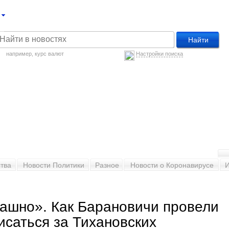
например,
курс валют
Настройки поиска
тва
Новости Политики
Разное
Новости о Коронавирусе
рашно». Как Барановичи провели
исаться за Тихановских