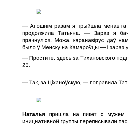
— Апошнім разам я прыйшла менавіта 
продолжила Татьяна. — Зараз я ба
прачнуліся. Можа, каранавірус даў на
было ў Менску на Камароўцы — і зараз 
— Простите, здесь за Тихановского под
25.
— Так, за Ціханоўскую, — поправила Та
Наталья
пришла на пикет с мужем и
инициативной группы переписывали па