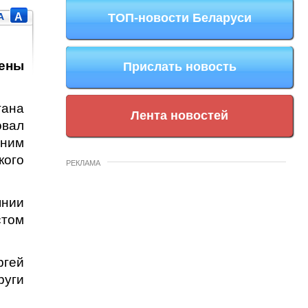
A
A
ТОП-новости Беларуси
жены
Прислать новость
тана
Лента новостей
овал
 ним
кого
РЕКЛАМА
янии
стом
гей
руги