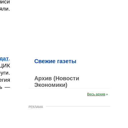
писи
яли.
дат
.
Свежие газеты
 ЦИК
уги.
Архив (Новости
егия
Экономики)
ть —
Весь архив
»
РЕКЛАМА