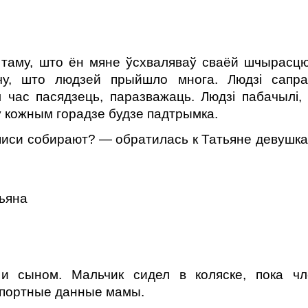
таму, што ён мяне ўсхваляваў сваёй шчырасц
чу, што людзей прыйшло многа. Людзі сапр
м час пасядзець, паразважаць. Людзі пабачылі,
у кожным горадзе будзе падтрымка.
писи собирают? — обратилась к Татьяне девушка
тьяна
 сыном. Мальчик сидел в коляске, пока ч
спортные данные мамы.