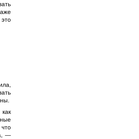
вать
даже
 это
ила,
вать
аны.
 как
ьные
 что
а, —