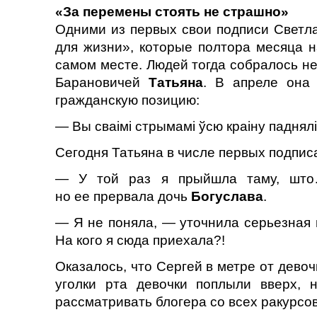
«За перемены стоять не страшно»
Одними из первых свои подписи Светла
для жизни», которые полтора месяца н
самом месте. Людей тогда собралось не
Барановичей
Татьяна
. В апреле она
гражданскую позицию:
— Вы сваімі стрымамі ўсю краіну паднялі
Сегодня Татьяна в числе первых подпис
— У той раз я прыйшла таму, што…
но ее прервала дочь
Богуслава
.
— Я не поняла, — уточнила серьезная 
На кого я сюда приехала?!
Оказалось, что Сергей в метре от девоч
уголки рта девочки поплыли вверх,
рассматривать блогера со всех ракурсов