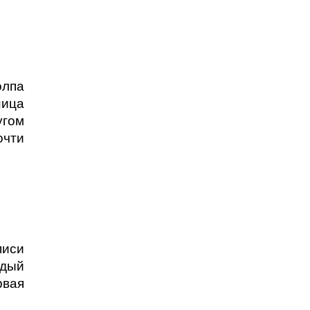
олпа
ница
угом
очти
писи
ждый
рвая