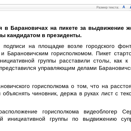
A
Размер текста:
я в Барановичах на пикете за выдвижение 
ны кандидатом в президенты.
 подписи на площадке возле городского фон
и Барановичским горисполкомом. Пикет старт
нициативной группы расставили столы, как к
 представился управляющим делами Барановичс
овичского горисполкома о том, что на рассто
объяснять чиновник, держа в руках лист с тек
сположение горисполкома видеоблогер Сер
вой инициативной группы по выдвижению суп