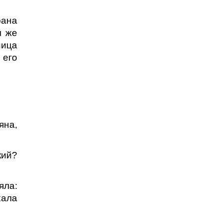
рана
м же
ница
его
яна,
кий?
яла:
хала