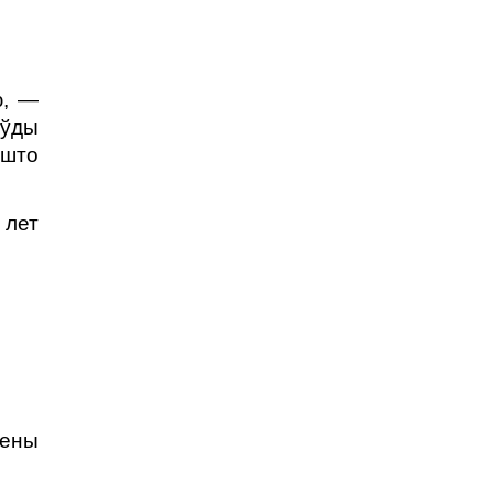
ю, —
аўды
 што
 лет
лены