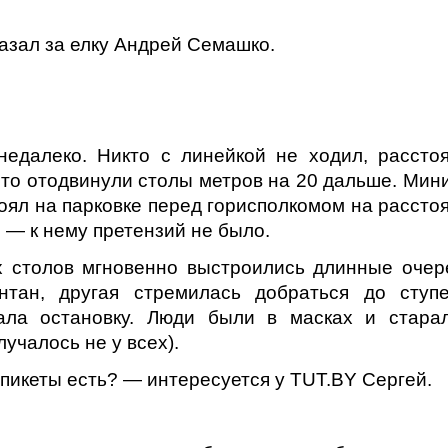
азал за елку Андрей Семашко.
недалеко. Никто с линейкой не ходил, рассто
сто отодвинули столы метров на 20 дальше. Мин
оял на парковке перед горисполкомом на рассто
 — к нему претензий не было.
х столов мгновенно выстроились длинные очер
нтан, другая стремилась добраться до ступ
рала остановку. Люди были в масках и стара
учалось не у всех).
 пикеты есть? — интересуется у TUT.BY Сергей.