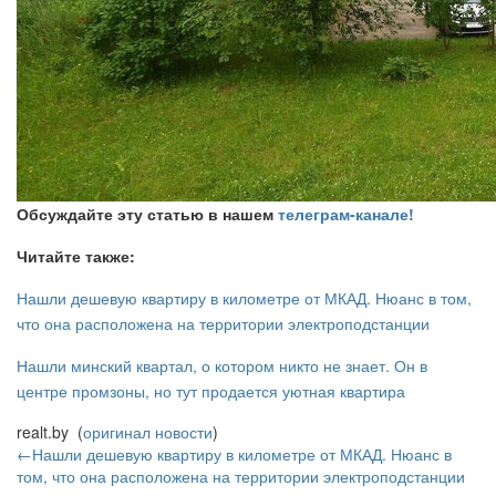
Обсуждайте эту статью в нашем
телеграм-канале!
Читайте также:
Нашли дешевую квартиру в километре от МКАД. Нюанс в том,
что она расположена на территории электроподстанции
Нашли минский квартал, о котором никто не знает. Он в
центре промзоны, но тут продается уютная квартира
realt.by (
оригинал новости
)
←Нашли дешевую квартиру в километре от МКАД. Нюанс в
том, что она расположена на территории электроподстанции