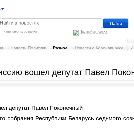
е
например,
курс валют
Настройки поиска
ва
Новости Политики
Разное
Новости о Коронавирусе
И
иссию вошел депутат Павел Поко
о собрания Республики Беларусь седьмого созы