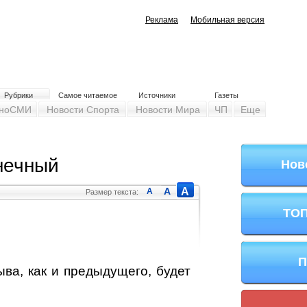
Реклама
Мобильная версия
Рубрики
Самое читаемое
Источники
Газеты
ноСМИ
Новости Спорта
Новости Мира
ЧП
Еще
нечный
Нов
A
A
A
Размер текста:
ТОП
П
ва, как и предыдущего, будет