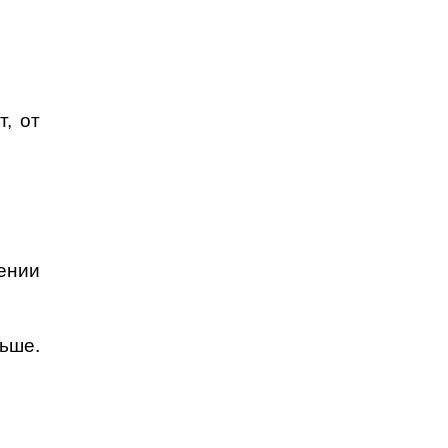
, от
ении
льше.