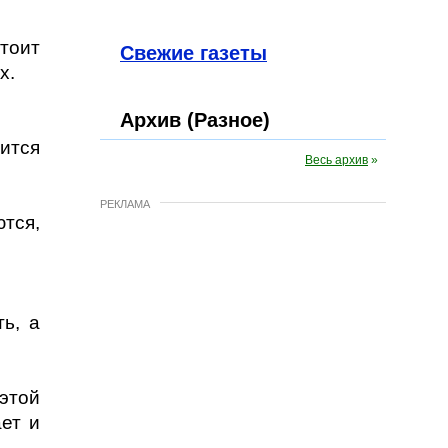
Стоит
Свежие газеты
х.
Архив (Разное)
ится
Весь архив
»
РЕКЛАМА
тся,
ь, а
этой
ет и