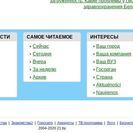
загруженность. Какие проблемы у си
здравоохранения Бел
ОСТИ
САМОЕ ЧИТАЕМОЕ
ИНТЕРЕСЫ
Сейчас
Ваш город
Сегодня
Ваша компания
Вчера
Ваш ВУЗ
За неделю
Госорган
Архив
Страна
Aktualności
Naujienos
ства
|
Знакомства2
|
Гороскоп
|
Анекдоты
|
ТВ-программа
|
Лото
|
Бизнес
2004-2020 21.by