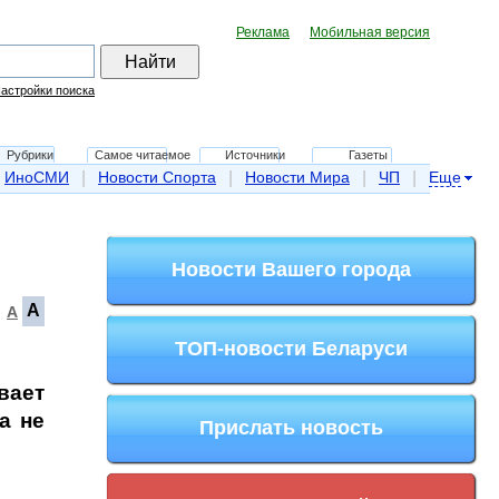
Реклама
Мобильная версия
астройки поиска
Рубрики
Самое читаемое
Источники
Газеты
|
|
|
|
ИноСМИ
Новости Спорта
Новости Мира
ЧП
Еще
Новости Вашего города
A
A
ТОП-новости Беларуси
вает
а не
Прислать новость