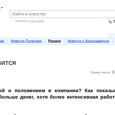
е
например,
курс валют
Н
|
|
|
|
тва
Новости Политики
Разное
Новости о Коронавирусе
вится
A
Размер текста:
ой и положением в компании? Как показы
больше денег, хотя более интенсивная работ