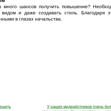
ом
го много шансов получить повышение? Необхо
 видом и даже создавать стиль. Благодаря э
нными в глазах начальства.
решить
У наших медработников очень бо