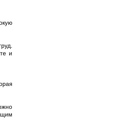
окую
руд.
те и
орая
ожно
ящим