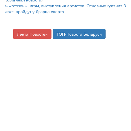
←Фотозоны, игры, выступления артистов. Основные гуляния 3
июля пройдут у Дворца спорта
Лента Новостей
ТОП-Новости Беларуси
Турнир по теннису «Золотая
ракетка» на призы Президентского
спортивного клуба продолжается: в
составе команд – спортсмены от 8
до 12 лет
Источник материала:
02.07.2020 19:24 —
Разное