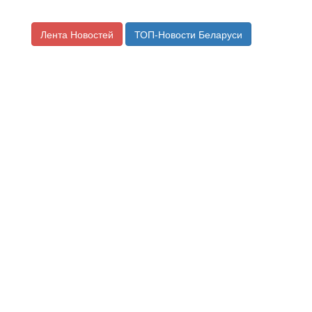
Лента Новостей
ТОП-Новости Беларуси
«Конкуренция жесткая, ценим каждую
копейку». Как в несколько раз
вырастить бизнес при помощи
автоматизации
Источник материала:
ProBusiness
16.02.2023 08:00 —
Разное