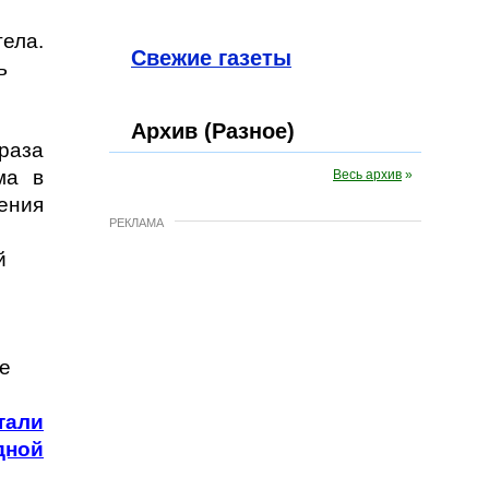
ела.
Свежие газеты
ь
Архив (Разное)
раза
ма в
Весь архив
»
ения
РЕКЛАМА
й
е
тали
ной