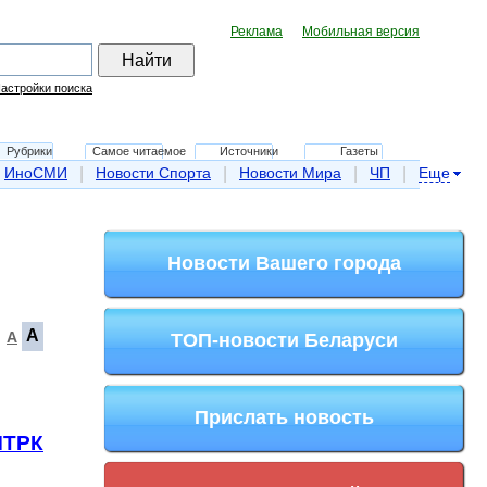
Реклама
Мобильная версия
астройки поиска
Рубрики
Самое читаемое
Источники
Газеты
|
|
|
|
ИноСМИ
Новости Спорта
Новости Мира
ЧП
Еще
Новости Вашего города
A
A
ТОП-новости Беларуси
Прислать новость
ТРК