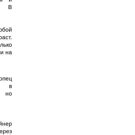
. В
юбой
аст.
лько
 и на
опец
я в
, но
йнер
ерез