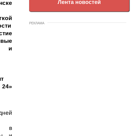
Лента новостей
ке
гкой
РЕКЛАМА
ости
стие
рвые
и и
нт
4»
дней
ся в
ды и