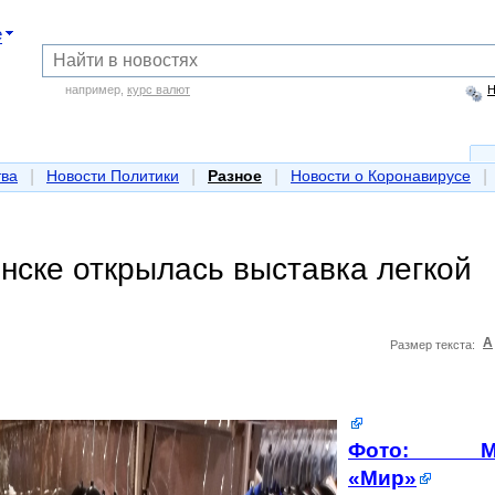
е
например,
курс валют
Н
|
|
|
|
тва
Новости Политики
Разное
Новости о Коронавирусе
нске открылась выставка легкой
A
Размер текста:
Фото: М
«Мир»