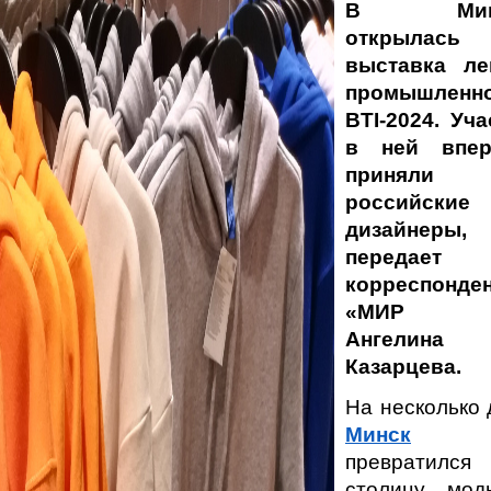
В Минс
открылась
выставка ле
промышленн
BTI-2024. Уча
в ней впе
принял
российские
дизайнеры,
передает
корреспонде
«МИР 2
Ангелина
Казарцева.
На несколько 
Минск
превратил
столицу мо