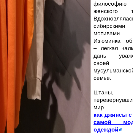
философию
женского т
Вдохновлялас
сибирскими
мотивами.
Изюминка об
– легкая чал
дань уваж
своей
мусульманско
семье.
Штаны,
перевернувши
мир
как джинсы с
самой мод
одеждой