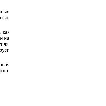
нные
ство,
, как
 и на
иях,
аруси
овая
стер-