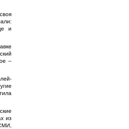
 своя
зали:
де и
авке
ский
ое –
лей-
угие
тила
ские
х из
СМИ,