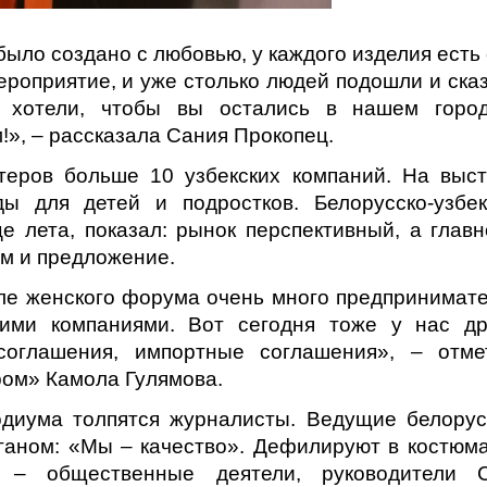
было создано с любовью, у каждого изделия есть
ероприятие, и уже столько людей подошли и ска
 хотели, чтобы вы остались в нашем горо
!», – рассказала Сания Прокопец.
теров больше 10 узбекских компаний. На выст
ы для детей и подростков. Белорусско-узбек
е лета, показал: рынок перспективный, а главн
там и предложение.
ле женского форума очень много предпринимате
ими компаниями. Вот сегодня тоже у нас др
соглашения, импортные соглашения», – отме
ром» Камола Гулямова.
диума толпятся журналисты. Ведущие белорус
ганом: «Мы – качество». Дефилируют в костюма
 – общественные деятели, руководители 