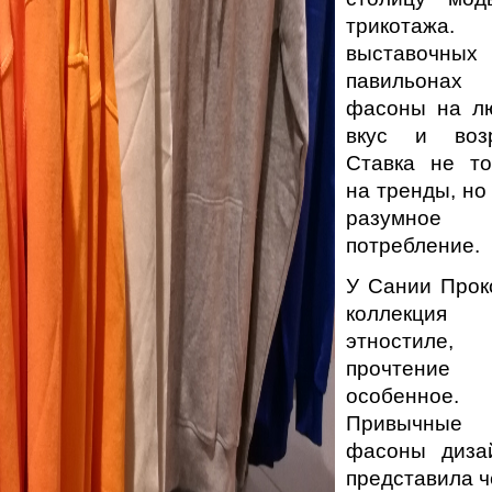
трикотажа
выставочных
павильонах
фасоны на л
вкус и возр
Ставка не то
на тренды, но
разумное
потребление.
У Сании Прок
коллекци
этностиле
прочтение
особенное.
Привычные
фасоны диза
представила ч