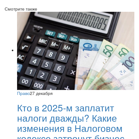
Смотрите также
Право
27 декабря
Кто в 2025-м заплатит
налоги дважды? Какие
изменения в Налоговом
кодексе затронут бизнес