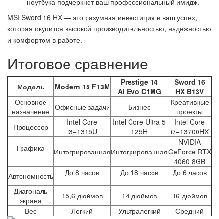
ноутбука подчеркнет ваш профессиональный имидж.
MSI Sword 16 HX — это разумная инвестиция в ваш успех,
которая окупится высокой производительностью, надежностью
и комфортом в работе.
Итоговое сравнение
Prestige 14
Sword 16
Модель
Modern 15 F13M
AI Evo C1MG
HX B13V
Основное
Креативные
Офисные задачи
Бизнес
назначение
проекты
Intel Core
Intel Core Ultra 5
Intel Core
Процессор
i3−1315U
125H
i7−13700HX
NVIDIA
Графика
Интегрированная
Интегрированная
GeForce RTX
4060 8GB
До 8 часов
До 18 часов
До 6 часов
Автономность
Диагональ
15,6 дюймов
14 дюймов
16 дюймов
экрана
Вес
Легкий
Ультралегкий
Средний