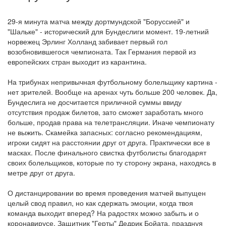
29-я минута матча между дортмундской "Боруссией" и
"Шальке" - исторический для Бундеслиги момент. 19-летний
норвежец Эрлинг Холланд забивает первый гол
возобновившегося чемпионата. Так Германия первой из
европейских стран выходит из карантина.
На трибунах непривычная футбольному болельщику картина -
нет зрителей. Вообще на аренах чуть больше 200 человек. Да,
Бундеслига не досчитается приличной суммы ввиду
отсутствия продаж билетов, зато сможет заработать много
больше, продав права на телетрансляции. Иначе чемпионату
не выжить. Скамейка запасных: согласно рекомендациям,
игроки сидят на расстоянии друг от друга. Практически все в
масках. После финального свистка футболисты благодарят
своих болельщиков, которые по ту сторону экрана, находясь в
метре друг от друга.
О дистанцировании во время проведения матчей выпущен
целый свод правил, но как сдержать эмоции, когда твоя
команда выходит вперед? На радостях можно забыть и о
коронавирусе. Защитник "Герты" Дедрик Бойата, празднуя