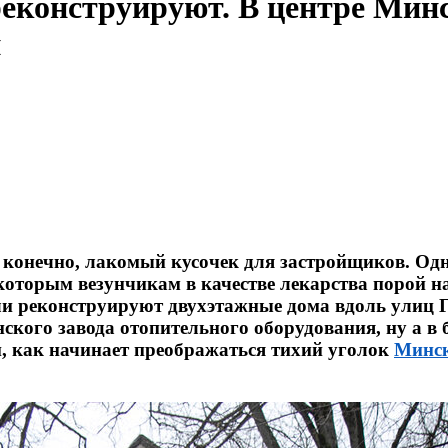
 реконструируют. В центре Мин
и
 конечно, лакомый кусочек для застройщиков. Одн
которым везунчикам в качестве лекарства порой н
ли реконструируют двухэтажные дома вдоль улиц 
ского завода отопительного оборудования, ну а в
, как начинает преображаться тихий уголок
Минс