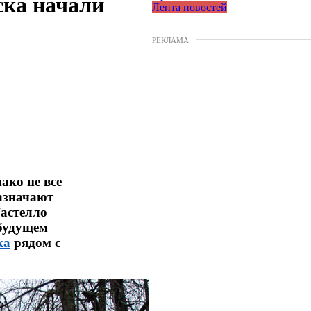
ска начали
Лента новостей
РЕКЛАМА
ако не все
азначают
Гастелло
 будущем
ка
рядом с