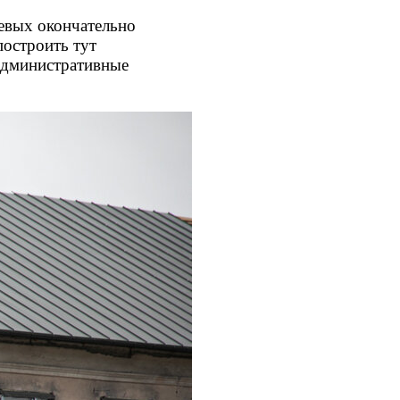
левых окончательно
построить тут
 административные