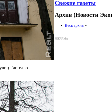
Свежие газеты
Архив (Новости Эко
Весь архив
»
РЕКЛАМА
улиц Гастелло