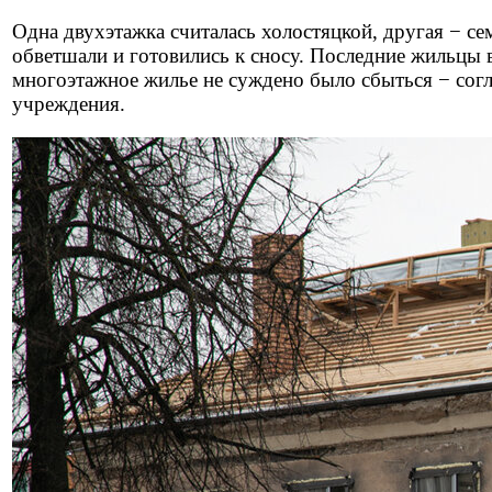
Одна двухэтажка считалась холостяцкой, другая − се
обветшали и готовились к сносу. Последние жильцы в
многоэтажное жилье не суждено было сбыться − сог
учреждения.