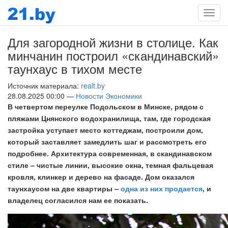
Мен
Для загородной жизни в столице. Как
минчанин построил «скандинавский»
таунхаус в тихом месте
Источник материала:
realt.by
28.08.2025 00:00 —
Новости Экономики
В четвертом переулке Подольском в Минске, рядом с
пляжами Цнянского водохранилища, там, где городская
застройка уступает место коттеджам, построили дом,
который заставляет замедлить шаг и рассмотреть его
подробнее. Архитектура современная, в скандинавском
стиле – чистые линии, высокие окна, темная фальцевая
кровля, клинкер и дерево на фасаде. Дом оказался
таунхаусом на две квартиры –
одна из них продается
, и
владелец согласился нам ее показать.