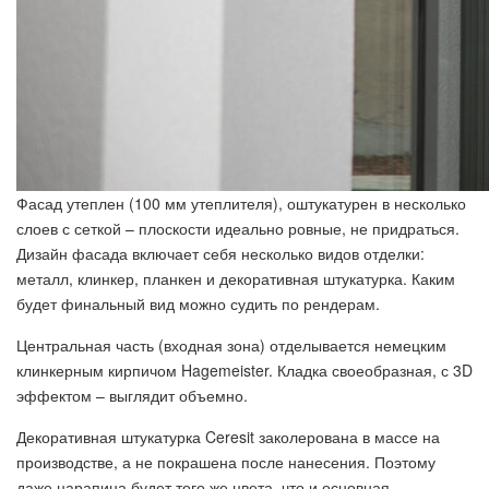
Фасад утеплен (100 мм утеплителя), оштукатурен в несколько
слоев с сеткой – плоскости идеально ровные, не придраться.
Дизайн фасада включает себя несколько видов отделки:
металл, клинкер, планкен и декоративная штукатурка. Каким
будет финальный вид можно судить по рендерам.
Центральная часть (входная зона) отделывается немецким
клинкерным кирпичом Hagemeister. Кладка своеобразная, с 3D
эффектом – выглядит объемно.
Декоративная штукатурка Ceresit заколерована в массе на
производстве, а не покрашена после нанесения. Поэтому
даже царапина будет того же цвета, что и основная