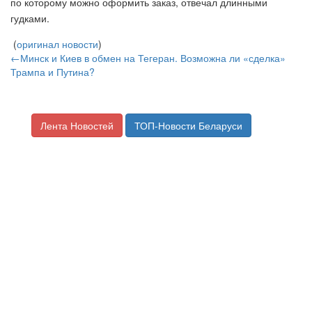
по которому можно оформить заказ, отвечал длинными
гудками.
(
оригинал новости
)
←Минск и Киев в обмен на Тегеран. Возможна ли «сделка»
Трампа и Путина?
Лента Новостей
ТОП-Новости Беларуси
В Украине возмущены приездом
Dr.Alban.
Источник материала:
06.01.2020 22:02 —
Разное
В украинском сегменте Facebook обсуждают приезд в
Украину и выступление в новогоднем шоу «Вечерний