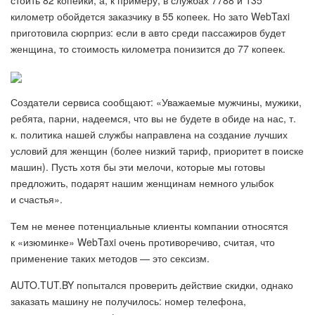
стоить 82 копейки, а, к примеру, в службах 7788 и 135
километр обойдется заказчику в 55 копеек. Но зато WebTaxi
приготовила сюрприз: если в авто среди пассажиров будет
женщина, то стоимость километра понизится до 77 копеек.
Создатели сервиса сообщают: «Уважаемые мужчины, мужики,
ребята, парни, надеемся, что вы не будете в обиде на нас, т.
к. политика нашей службы направлена на создание лучших
условий для женщин (более низкий тариф, приоритет в поиске
машин). Пусть хотя бы эти мелочи, которые мы готовы
предложить, подарят нашим женщинам немного улыбок
и счастья».
Тем не менее потенциальные клиенты компании относятся
к «изюминке» WebTaxi очень противоречиво, считая, что
применение таких методов — это сексизм.
AUTO.TUT.BY попытался проверить действие скидки, однако
заказать машину не получилось: номер телефона,