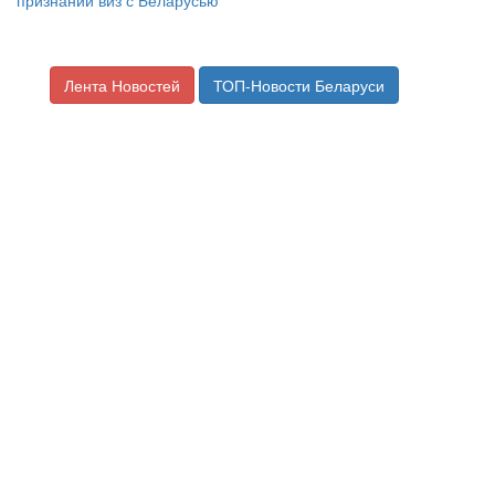
признании виз с Беларусью
Лента Новостей
ТОП-Новости Беларуси
Десятый форум регионов Беларуси и
России пройдет в конце июня в Уфе
Источник материала:
Mir24.TV Belarus
18.01.2023 —
Разное
Юбилейный X форум регионов Беларуси и России пройдет в
конце июня в Уфе. Об этом заявила председатель Совета
Республики Национального собрания Беларуси Наталья
Кочанова. Сегодня в Минске встретились члены оргкомитета
форума.
«Вопросы должны быть озвучены те, которые сегодня актуальны.