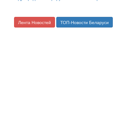
Лента Новостей
ТОП-Новости Беларуси
Ликбез по ERP-системам. Зачем
бизнесу их внедрять и к чему
готовиться?
Источник материала:
ProBusiness
19.04.2023 09:00 —
Разное