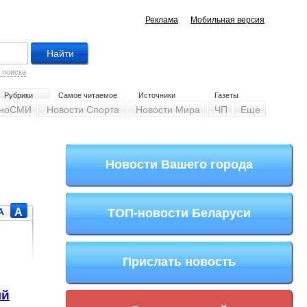
Реклама
Мобильная версия
 поиска
Рубрики
Самое читаемое
Источники
Газеты
ноСМИ
Новости Спорта
Новости Мира
ЧП
Еще
Новости Вашего города
A
A
ТОП-новости Беларуси
Прислать новость
ый