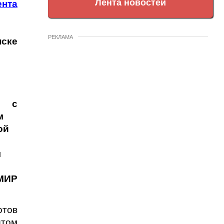
Лента новостей
ента
РЕКЛАМА
ке
я с
м
ой
м
МИР
ов
ытом