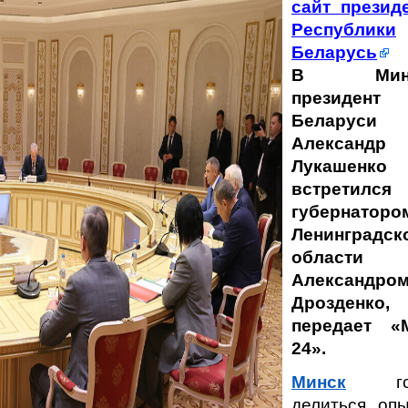
сайт презид
Республики
Беларусь
В Минс
президент
Беларуси
Александр
Лукашенко
встретилс
губернаторо
Ленинградск
области
Александро
Дрозденко,
передает «
24».
Минск
гот
делиться оп