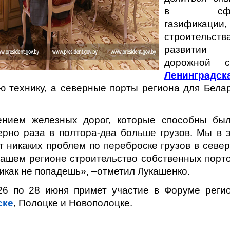
в сфе
газификации,
строительст
развитии
дорожной с
Ленинградск
ю технику, а северные порты региона для Бела
ением железных дорог, которые способны бы
рно раза в полтора-два больше грузов. Мы в 
ет никаких проблем по переброске грузов в севе
вашем регионе строительство собственных порто
никак не попадешь», –отметил Лукашенко.
26 по 28 июня примет участие в Форуме реги
ске
, Полоцке и Новополоцке.