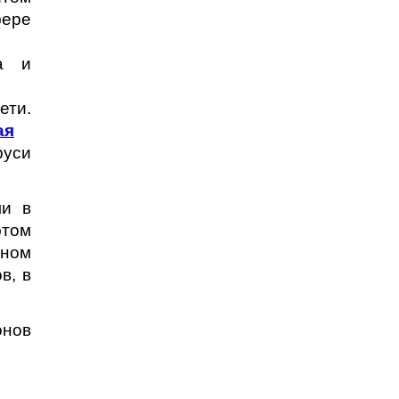
ре
ва и
ети.
ая
руси
ли в
этом
рном
в, в
онов