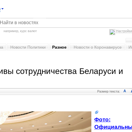
е
например,
курс валют
Настройки
ва
Новости Политики
Разное
Новости о Коронавирусе
И
ивы сотрудничества Беларуси и
A
Размер текста:
Фото:
Официальн