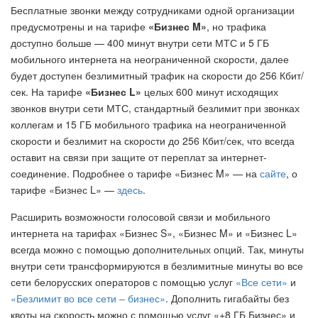
Бесплатные звонки между сотрудниками одной организации
предусмотрены и на тарифе
«Бизнес M»
, но трафика
доступно больше — 400 минут внутри сети МТС и 5 ГБ
мобильного интернета на неограниченной скорости, далее
будет доступен безлимитный трафик на скорости до 256 Кбит/
сек. На тарифе
«Бизнес L»
целых 600 минут исходящих
звонков внутри сети МТС, стандартный безлимит при звонках
коллегам и 15 ГБ мобильного трафика на неограниченной
скорости и безлимит на скорости до 256 Кбит/сек, что всегда
оставит на связи при защите от переплат за интернет-
соединение. Подробнее о тарифе «Бизнес M» — на
сайте
, о
тарифе «Бизнес L» —
здесь
.
Расширить возможности голосовой связи и мобильного
интернета на тарифах «Бизнес S», «Бизнес M» и «Бизнес L»
всегда можно с помощью дополнительных опций. Так, минуты
внутри сети трансформируются в безлимитные минуты во все
сети белорусских операторов с помощью услуг
«Все сети»
и
«Безлимит во все сети – бизнес»
. Дополнить гигабайты без
квоты на скорость можно с помощью услуг «+8 ГБ Бизнес» и