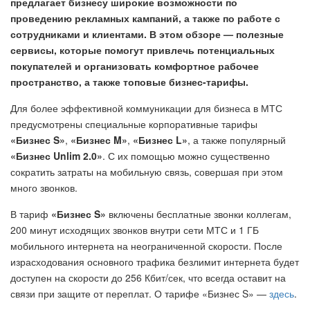
предлагает бизнесу широкие возможности по
проведению рекламных кампаний, а также по работе с
сотрудниками и клиентами. В этом обзоре —
полезные
сервис
ы
, которые помогут привлечь потенциальных
покупателей и организовать комфортное рабочее
пространство, а также топовые бизнес-тарифы.
Для более эффективной коммуникации для бизнеса в МТС
предусмотрены специальные корпоративные тарифы
«Бизнес S»
,
«Бизнес M»
,
«Бизнес L»
, а также популярный
«Бизнес
Unlim
2.0»
. С их помощью можно существенно
сократить затраты на мобильную связь, совершая при этом
много звонков.
В тариф
«Бизнес S»
включены бесплатные звонки коллегам,
200 минут исходящих звонков внутри сети МТС и 1 ГБ
мобильного интернета на неограниченной скорости. После
израсходования основного трафика безлимит интернета будет
доступен на скорости до 256 Кбит/сек, что всегда оставит на
связи при защите от переплат. О тарифе «Бизнес S» —
здесь
.