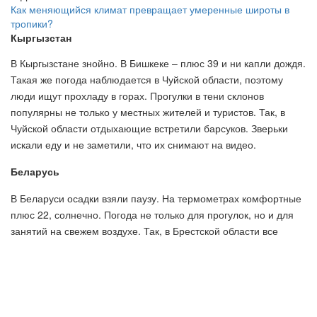
Как меняющийся климат превращает умеренные широты в
тропики?
Кыргызстан
В Кыргызстане знойно. В Бишкеке – плюс 39 и ни капли дождя.
Такая же погода наблюдается в Чуйской области, поэтому
люди ищут прохладу в горах. Прогулки в тени склонов
популярны не только у местных жителей и туристов. Так, в
Чуйской области отдыхающие встретили барсуков. Зверьки
искали еду и не заметили, что их снимают на видео.
Беларусь
В Беларуси осадки взяли паузу. На термометрах комфортные
плюс 22, солнечно. Погода не только для прогулок, но и для
занятий на свежем воздухе. Так, в Брестской области все
популярнее йога с козочками. Такой вид отдыха практикуют во
всем мире. Животные расслабляюще действуют на людей.
Для занятий отобрали не взрослых коз, а тех, кто поменьше,
чтобы никто не пострадал от копыт.