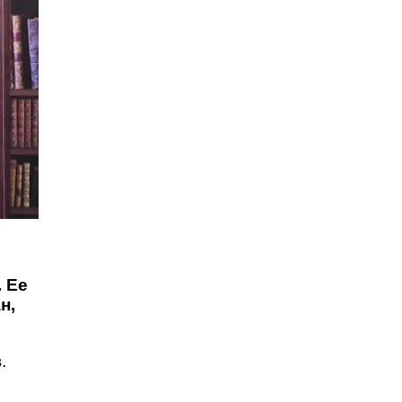
. Ее
н,
.