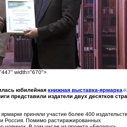
"447" width="670">
шилась юбилейная
книжная выставка-ярмарка
ниги представили издатели двух десятков стра
 ярмарке приняли участие более 400 издательств
 и Россия. Помимо растиражированных
о новинок. В том числе из проекта «Беларусь