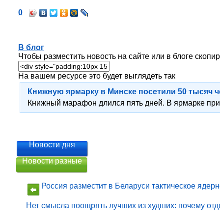
0
В блог
Чтобы разместить новость на сайте или в блоге скопир
На вашем ресурсе это будет выглядеть так
Книжную ярмарку в Минске посетили 50 тысяч 
Книжный марафон длился пять дней. В ярмарке прин
Новости дня
Новости разные
Россия разместит в Беларуси тактическое ядер
Нет смысла поощрять лучших из худших: почему отд