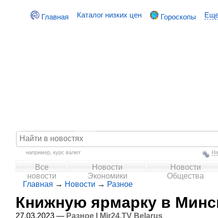
Каталог низких цен
Ещ
Главная
Гороскопы
например,
курс валют
На
Все
Новости
Новости
новости
Экономики
Общества
Главная
→
Новости
→
Разное
Книжную ярмарку в Минск
27.03.2023 —
Разное
|
Mir24.TV Belarus