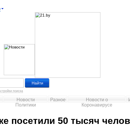
е
стройки поиска
Новости
Разное
Новости о
Политики
Коронавирусе
е посетили 50 тысяч челов