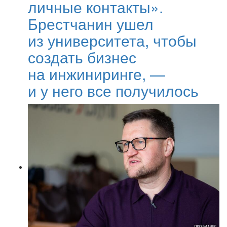
личные контакты».
Брестчанин ушел
из университета, чтобы
создать бизнес
на инжиниринге, —
и у него все получилось