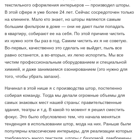
текстильного оформления интерьеров — производил шторы.
В этой сфере я уже более 24 лет. Сейчас сосредоточен только
на клининге. Мало кто знает, но шторы являются самым
большим фильтром в доме — они не дают пыли попадать
в квартиру, собирают ее на себя. По этой причине чистить
их нужно хотя бы раз в год. Самим чистить их я не советую.
Во-первых, качественно это сделать не выйдет, пыль все
равно останется, а во-вторых, их легко испортить. Мы все
чистим профессиональным оборудованием и специальной
химией, и даже занимаемся озонированием (это нужно для
того, чтобы убрать запахи).
Начинал в этой нише я с производства штор, постепенно
собирая команду. Тогда мы делали огромные объемы для
самых знаковых мест нашей страны: правительственные
здания, театры и т.д. В какой-то момент я решил сместить
фокус. Это было обусловлено тем, что начала меняться
тенденция в использовании штор, мода на них. Раньше были
популярны классические интерьеры, для реализации которых
требовалось много текстиля, шторы с бахромой, ламбрекены