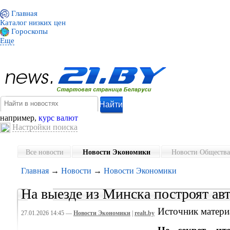
Главная
Каталог низких цен
Гороскопы
Еще
например,
курс валют
Настройки поиска
Все новости
Новости Экономики
Новости Общества
Главная
→
Новости
→
Новости Экономики
На выезде из Минска построят авт
Источник матери
27.01.2026 14:45 —
Новости Экономики
|
realt.by