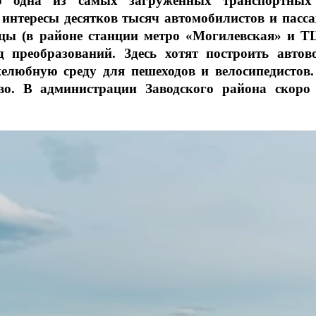
то одна из самых загруженных транспортны
 интересы десятков тысяч автомобилистов и пасс
ицы (в районе станции метро «Могилевская» и Т
 преобразований. Здесь хотят построить автово
елюбную среду для пешеходов и велосипедистов.
тво. В администрации Заводского района скор