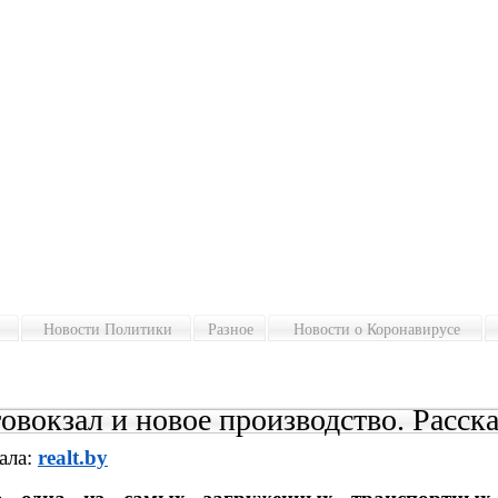
Новости Политики
Разное
Новости о Коронавирусе
овокзал и новое производство. Расска
ала:
realt.by