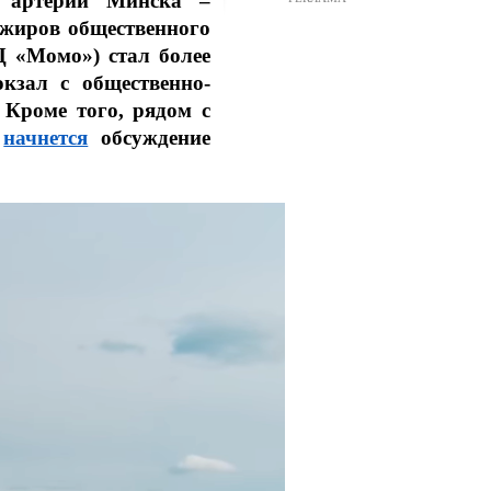
х артерий Минска –
ажиров общественного
Ц «Момо») стал более
кзал с общественно-
 Кроме того, рядом с
о
начнется
обсуждение