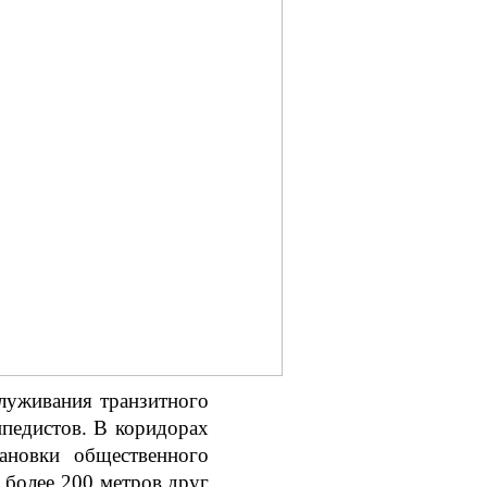
луживания транзитного
ипедистов. В коридорах
ановки общественного
 более 200 метров друг