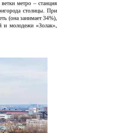
 ветки метро – станция
ригорода столицы. При
ть (она занимает 34%),
й и молодежи «Золак»,