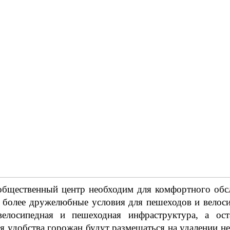
общественный центр необходим для комфортного обс
ы более дружелюбные условия для пешеходов и велос
елосипедная и пешеходная инфраструктура, а ост
я удобства горожан будут размещаться на удалении не