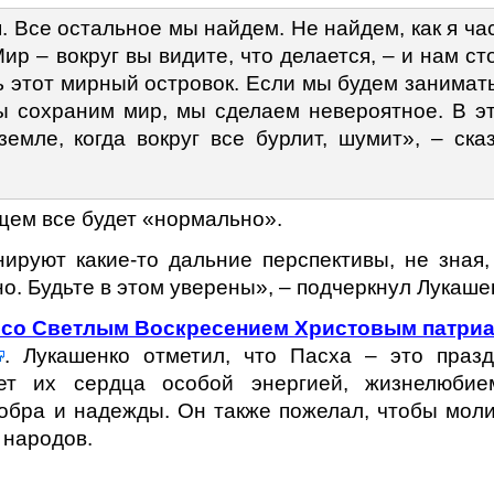
. Все остальное мы найдем. Не найдем, как я ча
ир – вокруг вы видите, что делается, – и нам ст
ь этот мирный островок. Если мы будем занимат
ы сохраним мир, мы сделаем невероятное. В э
емле, когда вокруг все бурлит, шумит», – ска
ущем все будет «нормально».
нируют какие-то дальние перспективы, не зная,
но. Будьте в этом уверены», – подчеркнул Лукаше
 со Светлым Воскресением Христовым патри
. Лукашенко отметил, что Пасха – это празд
яет их сердца особой энергией, жизнелюби
добра и надежды. Он также пожелал, чтобы мол
 народов.