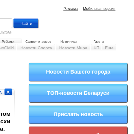
Реклама
Мобильная версия
 поиска
Рубрики
Самое читаемое
Источники
Газеты
ноСМИ
Новости Спорта
Новости Мира
ЧП
Еще
Новости Вашего города
A
A
ТОП-новости Беларуси
этом
Прислать новость
асхи
а.