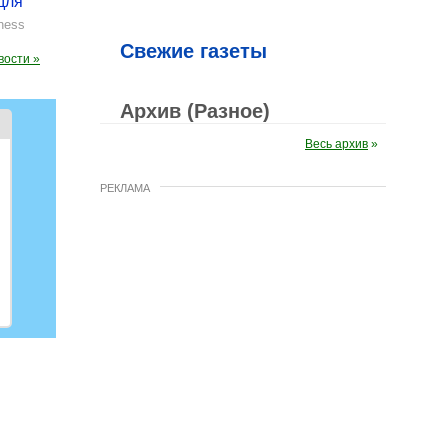
для
ness
Свежие газеты
вости »
Архив (Разное)
Весь архив
»
РЕКЛАМА