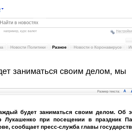
е
например,
курс валют
Настройки
ва
Новости Политики
Разное
Новости о Коронавирусе
И
дет заниматься своим делом, мы
A
Размер текста:
каждый будет заниматься своим делом. Об 
р Лукашенко при посещении в праздник П
ве, сообщает пресс-служба главы государств