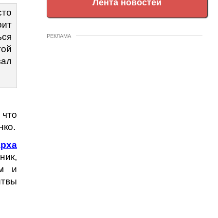
Лента новостей
сто
оит
ься
РЕКЛАМА
той
зал
 что
нко.
арха
ник,
ем и
итвы