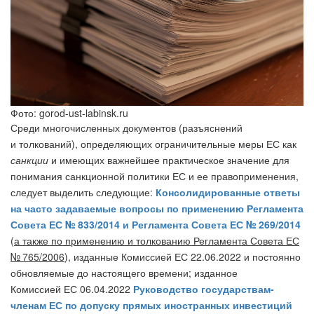
Фото: gorod-ust-labinsk.ru
Среди многочисленных документов (разъяснений
и толкований), определяющих ограничительные меры ЕС как
санкции
и имеющих важнейшее практическое значение для
понимания санкционной политики ЕС и ее правоприменения,
следует выделить следующие:
Консолидированные ответы
на часто задаваемые вопросы по применению Регламента
Совета ЕС № 833/2014 и Регламента Совета ЕС № 269/2014
(
а также по применению и толкованию Регламента Совета ЕС
№ 765/2006
), изданные Комиссией ЕС 22.06.2022 и постоянно
обновляемые до настоящего времени; изданное
Комиссией ЕС 06.04.2022
Руководство государствам-
членам ЕС по допуску прямых иностранных инвестиций