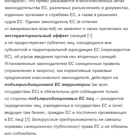
Беларуси», что прямо указывается в многочисленных актах
законодательства ЕС, различных разъяснениях и документах,
изданных органами и службами ЕС, а также в решениях
судов ЕС. Однако законодатель ЕС (в отличие
от американских властей) не заявляет о своих претензиях на
экстерриториальный эффект
санкций [
1
]
и не предостерегает публично лиц, находящихся вне
субъектной и территориальной юрисдикции ЕС (нерезидентов
ЕС), об угрозе введения против них вторичных санкций.
Установленные законодателем ЕС санкционные правила
(ограничения и запреты), как нормативные правовые
предписания классического законодателя, действуют на
подъюрисдикционной ЕС территории
(во всех
государствах ЕС) и обязательны для соблюдения только
со стороны
подъюрисдикционных ЕС лиц
— резидентов
(юридических лиц, учрежденных в государствах ЕС и (или)
ведущих там бизнес, граждан ЕС и постоянно проживающих
в ЕС лиц) [
2
].
Белорусские предприниматели не связаны
нормами санкционного (публичного) права ЕС и не обязаны
его соблюдать.