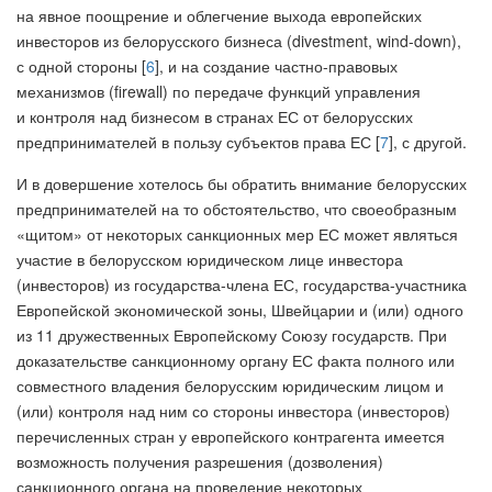
на явное поощрение и облегчение выхода европейских
инвесторов из белорусского бизнеса (divestment, wind-down),
с одной стороны [
6
], и на создание частно-правовых
механизмов (firewall) по передаче функций управления
и контроля над бизнесом в странах ЕС от белорусских
предпринимателей в пользу субъектов права ЕС [
7
], с другой.
И в довершение хотелось бы обратить внимание белорусских
предпринимателей на то обстоятельство, что своеобразным
«щитом» от некоторых санкционных мер ЕС может являться
участие в белорусском юридическом лице инвестора
(инвесторов) из государства-члена ЕС, государства-участника
Европейской экономической зоны, Швейцарии и (или) одного
из 11 дружественных Европейскому Союзу государств. При
доказательстве санкционному органу ЕС факта полного или
совместного владения белорусским юридическим лицом и
(или) контроля над ним со стороны инвестора (инвесторов)
перечисленных стран у европейского контрагента имеется
возможность получения разрешения (дозволения)
санкционного органа на проведение некоторых