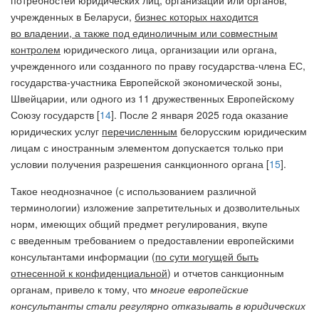
потребностей юридических лиц, организаций или органов,
учрежденных в Беларуси,
бизнес которых находится
во владении, а также под единоличным или совместным
контролем
юридического лица, организации или органа,
учрежденного или созданного по праву государства-члена ЕС,
государства-участника Европейской экономической зоны,
Швейцарии, или одного из 11 дружественных Европейскому
Союзу государств [
14
]. После 2 января 2025 года оказание
юридических услуг
перечисленным
белорусским юридическим
лицам с иностранным элементом допускается только при
условии получения разрешения санкционного органа [
15
].
Такое неоднозначное (с использованием различной
терминологии) изложение запретительных и дозволительных
норм, имеющих общий предмет регулирования, вкупе
с введенным требованием о предоставлении европейскими
консультантами информации (
по сути могущей быть
отнесенной к конфиденциальной
) и отчетов санкционным
органам, привело к тому, что
многие европейские
консультанты стали регулярно отказывать в юридических