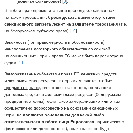
(включая финансовое) [
9
].
В любой правоприменительной процедуре, основанной
на таком требовании
, бремя доказывания отсутствия
санкционного запрета лежит на заявителе
требования (
т.е.
на белорусском субъекте права
) [
10
].
Законность (
т.е. правомерность и обоснованность
)
неисполнения договорного обязательства со ссылкой
на санкционные нормы права ЕС может быть пересмотрена
судом [
11
].
Замораживание субъектами права ЕС денежных средств
и экономических ресурсов (
которыми являются любые
предметы сделок
), равно как отказ от предоставления
денежных средств и экономических ресурсов (
белорусским
предпринимателям
), если такое замораживание или отказ
осуществлено добросовестно на основании санкционных
норм,
не являются основанием для какой-либо
ответственности любого лица Евросоюза
(юридического,
физического или должностного), если только не будет