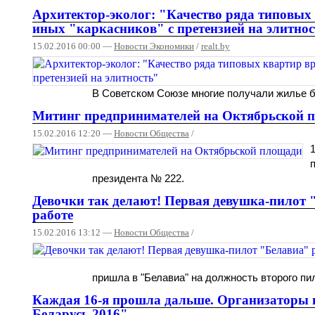
Архитектор-эколог: "Качество ряда типовы
иных "каркасников" с претензией на элитно
15.02.2016 00:00 —
Новости Экономики
/
realt.by
В Советском Союзе многие получали жилье б
Митинг предпринимателей на Октябрьской 
15.02.2016 12:20 —
Новости Общества
/
президента № 222.
Девочки так делают! Первая девушка-пилот 
работе
15.02.2016 13:12 —
Новости Общества
/
пришла в "Белавиа" на должность второго пи
Каждая 16-я прошла дальше. Организаторы п
Беларусь 2016"