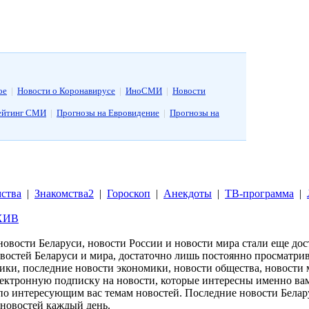
ое
|
Новости о Коронавирусе
|
ИноСМИ
|
Новости
ейтинг СМИ
|
Прогнозы на Евровидение
|
Прогнозы на
ства
|
Знакомства2
|
Гороскоп
|
Анекдоты
|
ТВ-программа
|
ХИВ
 новости Беларуси, новости России и новости мира стали еще д
востей Беларуси и мира, достаточно лишь постоянно просматрив
тики, последние новости экономики, новости общества, новости 
лектронную подписку на новости, которые интересны именно вам
по интересующим вас темам новостей. Последние новости Белару
 новостей каждый день.