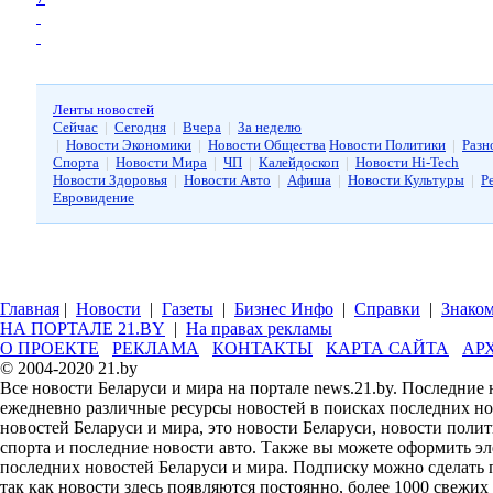
Ленты новостей
Сейчас
|
Сегодня
|
Вчера
|
За неделю
|
Новости Экономики
|
Новости Общества
Новости Политики
|
Разн
Спорта
|
Новости Мира
|
ЧП
|
Калейдоскоп
|
Новости Hi-Tech
Новости Здоровья
|
Новости Авто
|
Афиша
|
Новости Культуры
|
Р
Евровидение
Главная
|
Новости
|
Газеты
|
Бизнес Инфо
|
Справки
|
Знаком
НА ПОРТАЛЕ 21.BY
|
На правах рекламы
О ПРОЕКТЕ
РЕКЛАМА
КОНТАКТЫ
КАРТА САЙТА
АР
© 2004-2020 21.by
Все новости Беларуси и мира на портале news.21.by. Последние
ежедневно различные ресурсы новостей в поисках последних но
новостей Беларуси и мира, это новости Беларуси, новости поли
спорта и последние новости авто. Также вы можете оформить э
последних новостей Беларуси и мира. Подписку можно сделать 
так как новости здесь появляются постоянно, более 1000 свежих