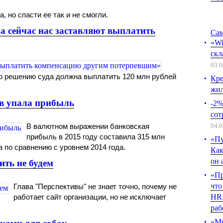
, но спасти ее так и не смогли.
а сейчас нас заставляют выплатить
Сам
«Wi
скл
03.0
по решению суда должна выплатить 120 млн рублей
Кре
жил
ов упала прибыль
-2%
сот
В валютном выражении банковская
04.0
прибыль в 2015 году составила 315 млн
«Пу
а по сравнению с уровнем 2014 года.
Как
он 
ть не будем
«Пр
что
Глава "Перспективы" не знает точно, почему не
работает сайт организации, но не исключает
HRM
раб
«Ми