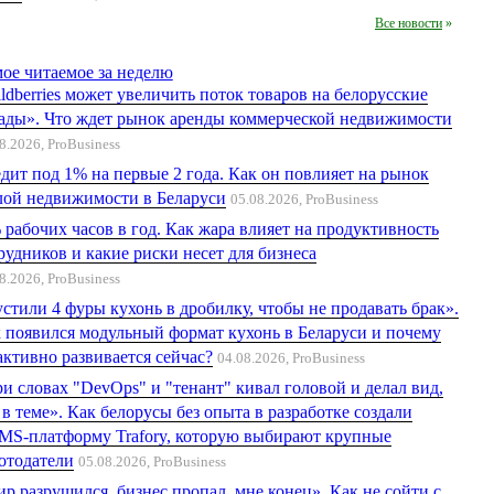
Все новости
»
ое читаемое за неделю
ldberries может увеличить поток товаров на белорусские
ады». Что ждет рынок аренды коммерческой недвижимости
8.2026,
ProBusiness
дит под 1% на первые 2 года. Как он повлияет на рынок
ой недвижимости в Беларуси
05.08.2026,
ProBusiness
 рабочих часов в год. Как жара влияет на продуктивность
рудников и какие риски несет для бизнеса
8.2026,
ProBusiness
стили 4 фуры кухонь в дробилку, чтобы не продавать брак».
 появился модульный формат кухонь в Беларуси и почему
активно развивается сейчас?
04.08.2026,
ProBusiness
и словах "DevOps" и "тенант" кивал головой и делал вид,
 в теме». Как белорусы без опыта в разработке создали
S-платформу Trafory, которую выбирают крупные
отодатели
05.08.2026,
ProBusiness
р разрушился, бизнес пропал, мне конец». Как не сойти с