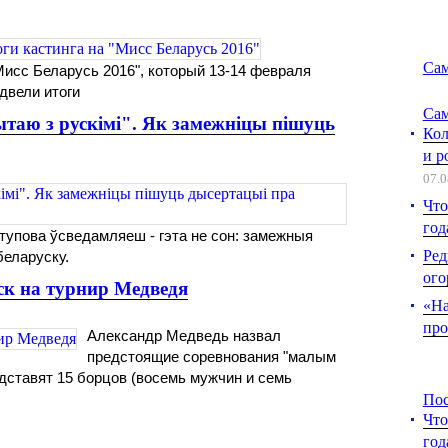
Сам
Мисс Беларусь 2016", который 13-14 февраля
двели итоги
Сам
таю з рускімi". Як замежніцы пішуць
Кол
и р
07.0
Что
год
тупова ўсведамляеш - гэта не сон: замежныя
Ред
еларуску.
ого
ск на турнир Медведя
«На
про
Александр Медведь назвал
предстоящие соревнования "малым
дставят 15 борцов (восемь мужчин и семь
Пос
Что
год