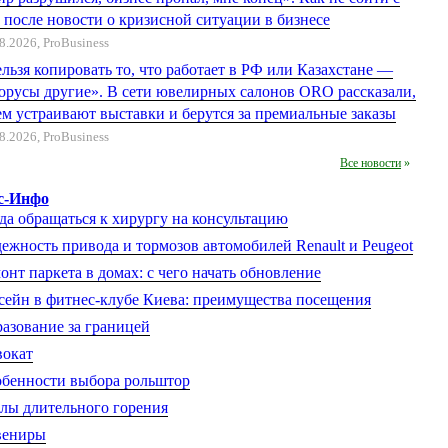
 после новости о кризисной ситуации в бизнесе
8.2026,
ProBusiness
льзя копировать то, что работает в РФ или Казахстане —
орусы другие». В сети ювелирных салонов ORO рассказали,
ем устраивают выставки и берутся за премиальные заказы
8.2026,
ProBusiness
Все новости
»
с-Инфо
да обращаться к хирургу на консультацию
ежность привода и тормозов автомобилей Renault и Peugeot
онт паркета в домах: с чего начать обновление
сейн в фитнес-клубе Киева: преимущества посещения
азование за границей
окат
бенности выбора рольштор
лы длительного горения
вениры