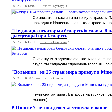
15.02.2016 13:02 —
Новости Культуры
/
Организаторы кастинга на конкурс красоты "
проходил в Национальной школе красоты, по
"Не даюцца некаторыя беларускія словы, блы
дысертацыі пра Беларусь
15.02.2016 15:11 —
Новости Общества
/
Спачатку гэта здаецца фантастыкай, але пас
студэнты сапраўды спрабуюць гаварыць па-б
"Вольники" из 25 стран мира приедут в Мин
15.02.2016 08:12 —
Новости Спорта
/
чемпионатом мира", Беларусь на турнире пре
женщин).
В Пинске 7-летняя девочка утонула в ванне