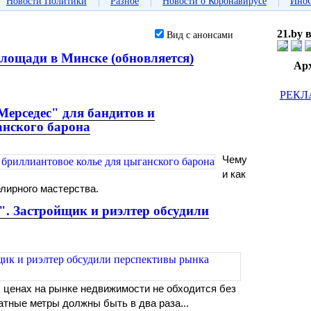
|
|
|
Новости Политики
Разное
Новости о Коронавирусе
Ино
21.by 
Вид с анонсами
лощади в Минске (обновляется)
Ар
РЕКЛ
Мерседес" для бандитов и
анского барона
Чему
и как
лирного мастерства.
0". Застройщик и риэлтер обсудили
 ценах на рынке недвижимости не обходится без
атные метры должны быть в два раза...