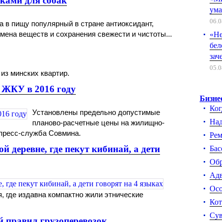
ками для собак
ума
06.0
а в пищу популярный в стране антиоксидант,
ена веществ и сохранения свежести и чистоты...
«Не
бел
зач
05.0
из минских квартир.
 ЖКУ в 2016 году
Бизне
Ког
Установлены предельно допустимые
Над
планово-расчетные цены на жилищно-
 пресс-служба Совмина.
Рем
й деревне, где пекут кибинай, а дети
Бас
Обр
Адв
Осо
, где издавна компактно жили этнические
Кот
Су
й правил грузоперевозок