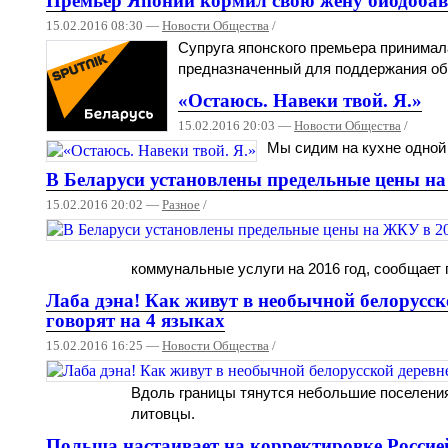
Премьер Японии кормил свою жену биодобав
15.02.2016 08:30 —
Новости Общества
/
Супруга японского премьера принимал
предназначенный для поддержания обм
«Остаюсь. Навеки твой. Я.»
15.02.2016 20:03 —
Новости Общества
/
Мы сидим на кухне одной 
В Беларуси установлены предельные цены на
15.02.2016 20:02 —
Разное
/
коммунальные услуги на 2016 год, сообщает
Лаба дэна! Как живут в необычной белорусско
говорят на 4 языках
15.02.2016 16:25 —
Новости Общества
/
Вдоль границы тянутся небольшие поселения
литовцы.
Польша настаивает на корректировке Россие