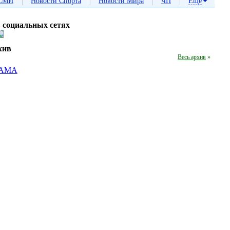
|
|
|
|
СМИ
Новости Спорта
Новости Мира
ЧП
Еще
в социальных сетях
хив
Весь архив
»
АМА