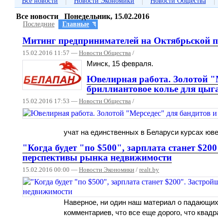
|
|
|
Все новости
Новости Экономики
Новости Общества
Все новости Понедельник, 15.02.2016
Последние
Главные
Митинг предпринимателей на Октябрьской п
15.02.2016 11:57 —
Новости Общества
/
Минск, 15 февраля.
Ювелирная работа. Золотой "
бриллиантовое колье для цыг
15.02.2016 17:53 —
Новости Общества
/
учат на единственных в Беларуси курсах юве
"Когда будет "по $500", зарплата станет $20
перспективы рынка недвижимости
15.02.2016 00:00 —
Новости Экономики
/
realt.by
Наверное, ни один наш материал о падающих
комментариев, что все еще дорого, что квадр