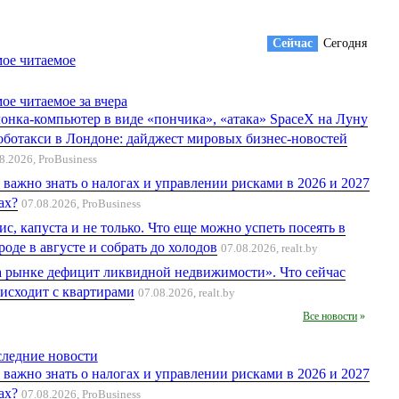
Cейчас
Сегодня
ое читаемое
ое читаемое за вчера
онка-компьютер в виде «пончика», «атака» SpaceX на Луну
оботакси в Лондоне: дайджест мировых бизнес-новостей
8.2026,
ProBusiness
 важно знать о налогах и управлении рисками в 2026 и 2027
ах?
07.08.2026,
ProBusiness
ис, капуста и не только. Что еще можно успеть посеять в
роде в августе и собрать до холодов
07.08.2026,
realt.by
 рынке дефицит ликвидной недвижимости». Что сейчас
исходит с квартирами
07.08.2026,
realt.by
Все новости
»
ледние новости
 важно знать о налогах и управлении рисками в 2026 и 2027
ах?
07.08.2026,
ProBusiness