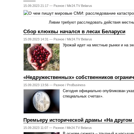
15.09.2023 21:17 —
Разное
/
Mir24.TV Belarus
Ливии требуют расследовать действия местн
Сбор клюквы начался в лесах Беларуси
15.09.2023 14:31 —
Разное
/
Mir24.TV Belarus
Урожай идет на местные рынки и на эк
«Недружественных» собственников ограни
15.09.2023 13:56 —
Разное
/
ProBusiness
Сегодня официально опубликован указ
специальных счетах».
Премьеру исторической драмы «На другом 
15.09.2023 11:07 —
Разное
/
Mir24.TV Belarus
В основе сюжета – трудный и насыще