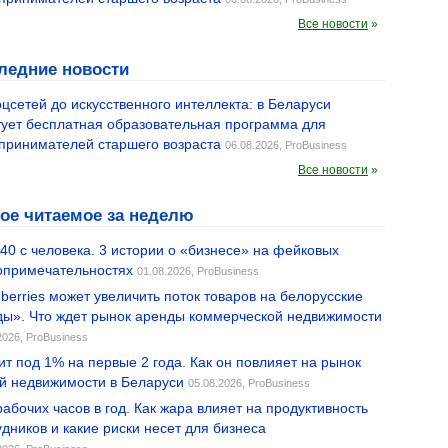
Все новости
»
ледние новости
оцсетей до искусственного интеллекта: в Беларуси
тует бесплатная образовательная программа для
принимателей старшего возраста
06.08.2026,
ProBusiness
Все новости
»
ое читаемое за неделю
 40 с человека. 3 истории о «бизнесе» на фейковых
опримечательностях
01.08.2026,
ProBusiness
dberries может увеличить поток товаров на белорусские
ды». Что ждет рынок аренды коммерческой недвижимости
2026,
ProBusiness
ит под 1% на первые 2 года. Как он повлияет на рынок
й недвижимости в Беларуси
05.08.2026,
ProBusiness
рабочих часов в год. Как жара влияет на продуктивность
удников и какие риски несет для бизнеса