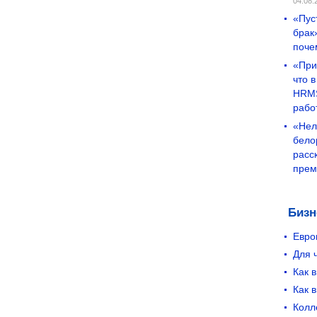
04.08.
«Пус
брак
поче
«При
что 
HRMS
рабо
«Нел
бело
расс
прем
Бизн
Евро
Для 
Как 
Как 
Колл