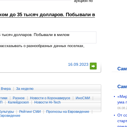
аукцион по
ком до 35 тысяч долларов. Побывали в
рассказывать о разнообразных дачных поселках,
16.09.2023
Сам
Сам
|
Вчера
За неделю
«Мир
|
|
|
|
тики
Разное
Новости о Коронавирусе
ИноСМИ
ума 
|
|
ЧП
Калейдоскоп
Новости Hi-Tech
06.08.
|
|
|
Культуры
Рейтинг СМИ
Прогнозы на Евровидение
От с
Евровидение
стар
пред