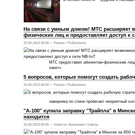
На связи с умным домом! МТС расширяет в
физических лиц и предоставляет доступ к с
15.09.2023 09:00 —
Разное
/
ProBusiness
МТС предоставил абонентам-физическим лица
пакет».
5 вопросов, которые помогут создать рабо
15.09.2023 08:00 —
Разное
/
ProBusiness
наверняка по спине пробегает неприятный хол
"А-100" купила заправку "Трайпла" в Минске
находится
15.09.2023 00:00 —
Новости Экономики
/
realt.by