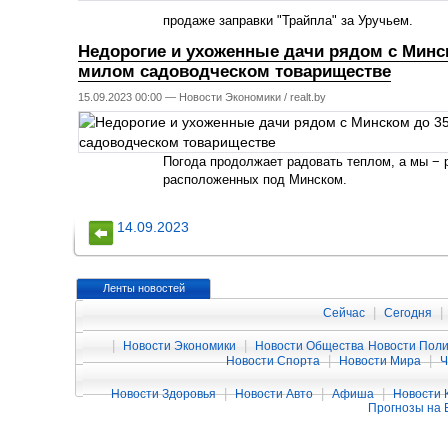
продаже заправки "Трайпла" за Уручьем.
Недорогие и ухоженные дачи рядом с Минс
милом садоводческом товариществе
15.09.2023 00:00 —
Новости Экономики
/
realt.by
Погода продолжает радовать теплом, а мы − 
расположенных под Минском.
14.09.2023
Ленты новостей
|
|
Сейчас
Сегодня
|
|
Новости Экономики
Новости Общества
Новости Поли
|
|
Новости Спорта
Новости Мира
|
|
|
Новости Здоровья
Новости Авто
Афиша
Новости 
Прогнозы на 