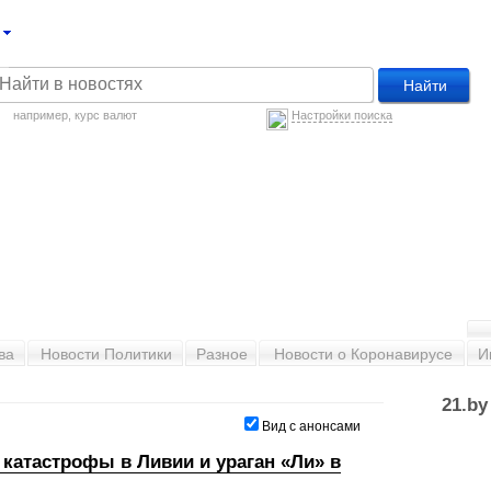
например,
курс валют
Настройки поиска
ва
Новости Политики
Разное
Новости о Коронавирусе
И
21.b
Вид с анонсами
катастрофы в Ливии и ураган «Ли» в