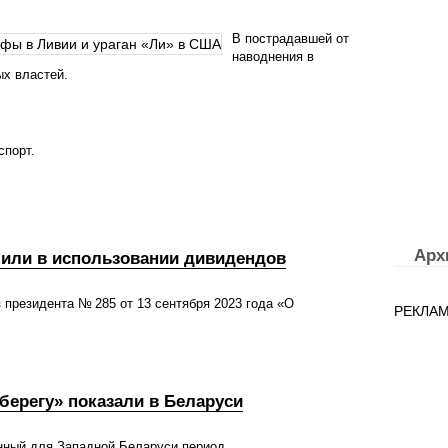
В пострадавшей от
наводнения в
ых властей.
спорт.
Арх
чили в использовании дивидендов
 президента № 285 от 13 сентября 2023 года «О
РЕКЛА
берегу» показали в Беларуси
нный для Западной Беларуси период.