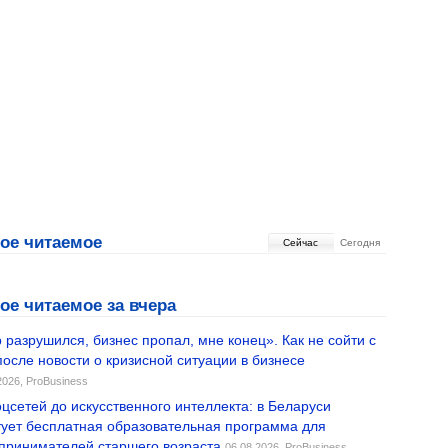
ое читаемое
Cейчас
Сегодня
ое читаемое за вчера
 разрушился, бизнес пропал, мне конец». Как не сойти с
после новости о кризисной ситуации в бизнесе
2026,
ProBusiness
оцсетей до искусственного интеллекта: в Беларуси
тует бесплатная образовательная программа для
принимателей старшего возраста
06.08.2026,
ProBusiness