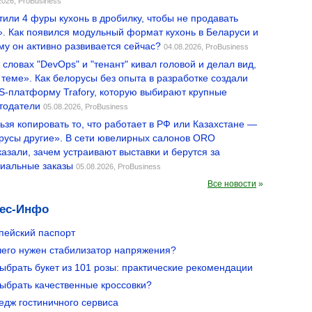
2026,
ProBusiness
тили 4 фуры кухонь в дробилку, чтобы не продавать
». Как появился модульный формат кухонь в Беларуси и
му он активно развивается сейчас?
04.08.2026,
ProBusiness
 словах "DevOps" и "тенант" кивал головой и делал вид,
в теме». Как белорусы без опыта в разработке создали
-платформу Trafory, которую выбирают крупные
тодатели
05.08.2026,
ProBusiness
ьзя копировать то, что работает в РФ или Казахстане —
русы другие». В сети ювелирных салонов ORO
казали, зачем устраивают выставки и берутся за
иальные заказы
05.08.2026,
ProBusiness
Все новости
»
ес-Инфо
пейский паспорт
чего нужен стабилизатор напряжения?
выбрать букет из 101 розы: практические рекомендации
выбрать качественные кроссовки?
едж гостиничного сервиса