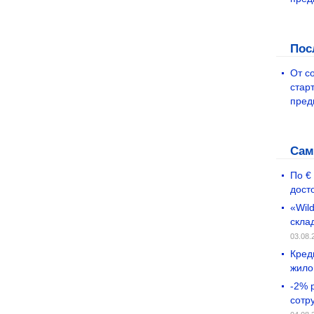
Пос
От с
стар
пред
Сам
По €
дост
«Wil
скла
03.08.
Кред
жило
-2% 
сотр