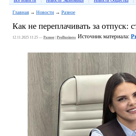
|
|
|
Все новости
Новости Экономики
Новости Общества
Главная
→
Новости
→
Разное
Как не переплачивать за отпуск: с
Источник материала:
P
12.11.2025 11:25 —
Разное
|
ProBusiness