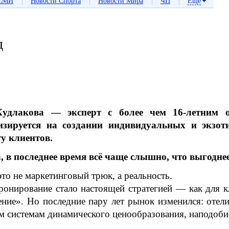
|
|
|
|
СМИ
Новости Спорта
Новости Мира
ЧП
Еще
д
Кудлакова — эксперт с более чем 16-летним 
изируется на создании индивидуальных и экзот
у клиентов.
 в последнее время всё чаще слышно, что выгодне
это не маркетинговый трюк, а реальность.
ронирование стало настоящей стратегией — как для к
ние». Но последние пару лет рынок изменился: отел
м системам динамического ценообразования, наподоби