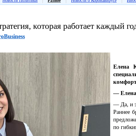
|
|
|
Новости Политики
Разное
Новости о Коронавирусе
Ино
тратегия, которая работает каждый го
roBusiness
Елена 
специал
комфорт
— Елена,
— Да, и 
Раннее б
предложе
по гибки