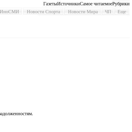
Газеты
Источники
Самое читаемое
Рубрики
ИноСМИ
Новости Спорта
Новости Мира
ЧП
Еще
 задолженностям.