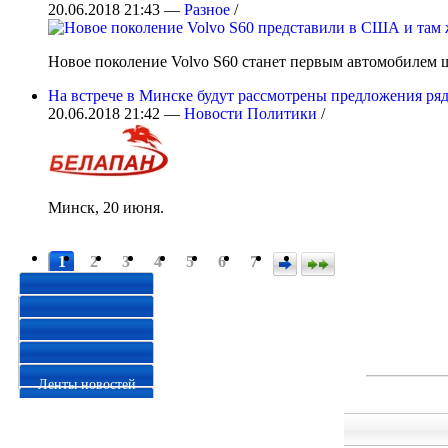
20.06.2018 21:43 —
Разное
/
Новое поколение Volvo S60 станет первым автомобилем ш
На встрече в Минске будут рассмотрены предложения ря
20.06.2018 21:42 —
Новости Политики
/
Минск, 20 июня.
1
2
3
4
5
6
7
19.06.2018
21.06.2018
Ленты новостей