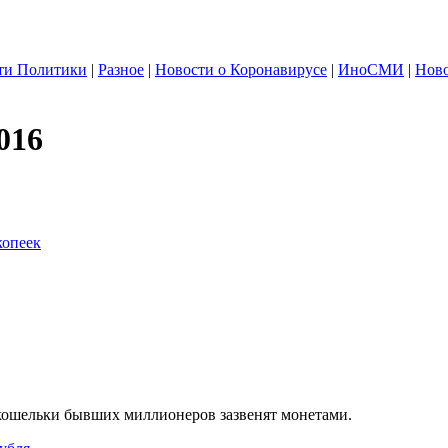
ти Политики
|
Разное
|
Новости о Коронавирусе
|
ИноСМИ
|
Ново
016
копеек
 кошельки бывших миллионеров зазвенят монетами.