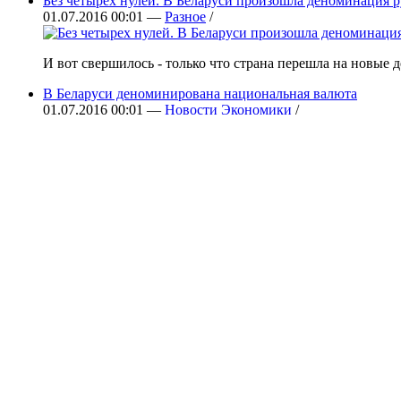
Без четырех нулей. В Беларуси произошла деноминация р
01.07.2016 00:01 —
Разное
/
И вот свершилось - только что страна перешла на новые д
В Беларуси деноминирована национальная валюта
01.07.2016 00:01 —
Новости Экономики
/
Деноминация проводится путем замены находящихся в обр
Гороскоп на июль - 2016
01.07.2016 00:03 —
Калейдоскоп
/
Середину лета звезды обещают спокойной, но вот все нов
ASRock Fatal1ty Z170 Gaming K6+ – материнская плата д
01.07.2016 00:05 —
Новости Hi-Tech
/