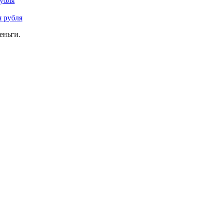
убля
еньги.
ащении банкнот образца 2000 года на банкноты и монеты образц
ые дела лучше начинать после новолуния, которое будет 4 июля.
ля геймеров и оверклокеров