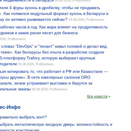
й недвижимости в Беларуси
05.08.2026,
ProBusiness
тили 4 фуры кухонь в дробилку, чтобы не продавать
». Как появился модульный формат кухонь в Беларуси и
му он активно развивается сейчас?
04.08.2026,
ProBusiness
рабочих часов в год. Как жара влияет на продуктивность
удников и какие риски несет для бизнеса
2026,
ProBusiness
 словах "DevOps" и "тенант" кивал головой и делал вид,
в теме». Как белорусы без опыта в разработке создали
-платформу Trafory, которую выбирают крупные
тодатели
05.08.2026,
ProBusiness
ьзя копировать то, что работает в РФ или Казахстане —
русы другие». В сети ювелирных салонов ORO
казали, зачем устраивают выставки и берутся за
иальные заказы
05.08.2026,
ProBusiness
Все новости
»
ес-Инфо
правильно выбрать зонт?
выбрать металлическую входную дверь: взломостойкость и
енности конструкции