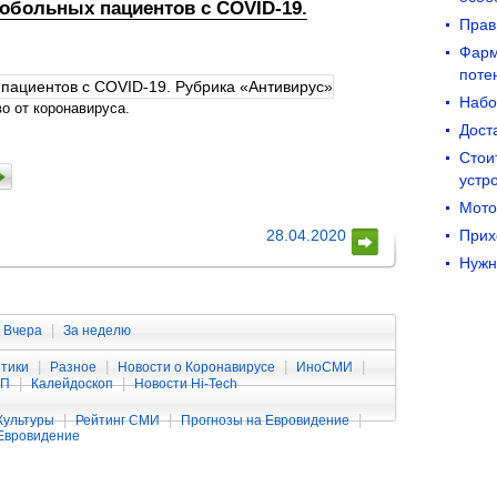
обольных пациентов с COVID-19.
Прав
Фарм
поте
Набо
о от коронавируса.
Дост
Стои
устр
Мото
28.04.2020
Прих
Нужн
|
Вчера
За неделю
|
|
|
|
тики
Разное
Новости о Коронавирусе
ИноСМИ
|
|
ЧП
Калейдоскоп
Новости Hi-Tech
|
|
|
Культуры
Рейтинг СМИ
Прогнозы на Евровидение
Евровидение