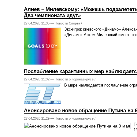
Алиев – Милевскому: «Можешь подзалететь
Два чемпионата идут»
27.04.2020 21:35 —
Новости Спорта
/
Экс-игрок киевского «Динамо» Алекса
«Динамо» Артем Милевский имеет шанс
Послабление карантинных мер наблюдаетс
27.04.2020 21:32 —
Новости о Коронавирусе
/
В мире наблюдается послабление огр
Анонсировано новое обращение Путина на 
27.04.2020 21:29 —
Новости о Коронавирусе
/
П
1