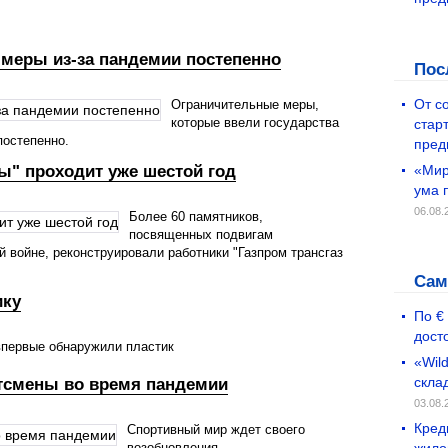
меры из-за пандемии постепенно
Пос
От с
Ограничительные меры,
которые ввели государства
стар
постепенно.
пред
" проходит уже шестой год
«Мир
ума 
06.08.
Более 60 памятников,
посвященных подвигам
 войне, реконструировали работники "Газпром трансгаз
Сам
ику
По €
дост
впервые обнаружили пластик
«Wil
скла
ртсмены во время пандемии
03.08.
Кред
Спортивный мир ждет своего
возобновления.