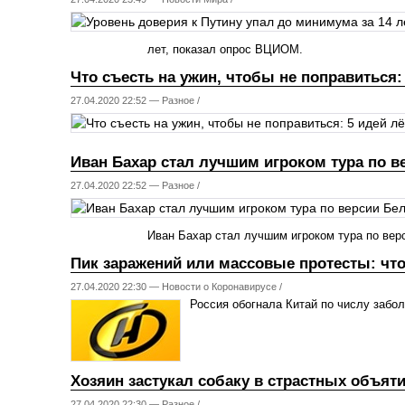
лет, показал опрос ВЦИОМ.
Что съесть на ужин, чтобы не поправиться:
27.04.2020 22:52 —
Разное
/
Иван Бахар стал лучшим игроком тура по 
27.04.2020 22:52 —
Разное
/
Иван Бахар стал лучшим игроком тура по ве
Пик заражений или массовые протесты: чт
27.04.2020 22:30 —
Новости о Коронавирусе
/
Россия обогнала Китай по числу забо
Хозяин застукал собаку в страстных объят
27.04.2020 22:30 —
Разное
/