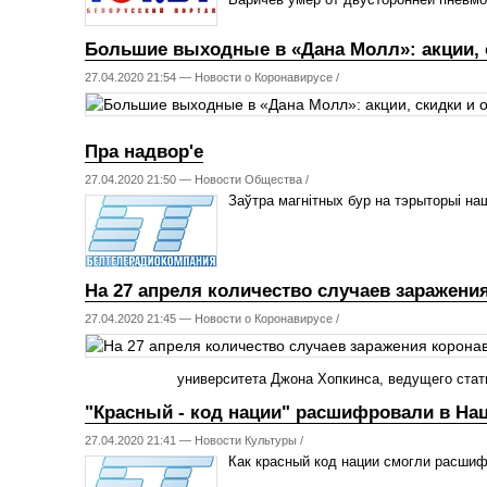
Большие выходные в «Дана Молл»: акции, 
27.04.2020 21:54 —
Новости о Коронавирусе
/
Пра надвор'е
27.04.2020 21:50 —
Новости Общества
/
Заўтра магнітных бур на тэрыторыі на
На 27 апреля количество случаев заражени
27.04.2020 21:45 —
Новости о Коронавирусе
/
университета Джона Хопкинса, ведущего стат
"Красный - код нации" расшифровали в На
27.04.2020 21:41 —
Новости Культуры
/
Как красный код нации смогли расши