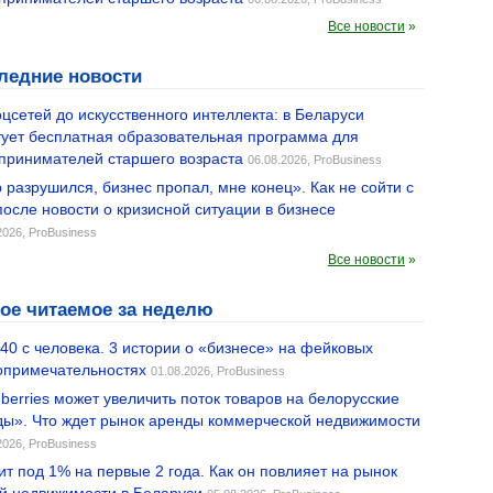
Все новости
»
ледние новости
оцсетей до искусственного интеллекта: в Беларуси
тует бесплатная образовательная программа для
принимателей старшего возраста
06.08.2026,
ProBusiness
 разрушился, бизнес пропал, мне конец». Как не сойти с
после новости о кризисной ситуации в бизнесе
2026,
ProBusiness
Все новости
»
ое читаемое за неделю
 40 с человека. 3 истории о «бизнесе» на фейковых
опримечательностях
01.08.2026,
ProBusiness
dberries может увеличить поток товаров на белорусские
ды». Что ждет рынок аренды коммерческой недвижимости
2026,
ProBusiness
ит под 1% на первые 2 года. Как он повлияет на рынок