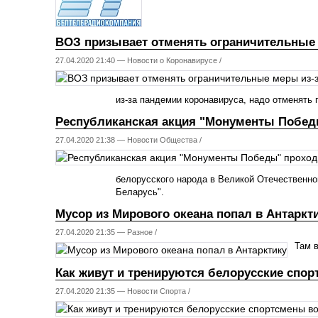
ВОЗ призывает отменять ограничительные 
27.04.2020 21:40 —
Новости о Коронавирусе
/
из-за пандемии коронавируса, надо отменять 
Республиканская акция "Монументы Победы
27.04.2020 21:38 —
Новости Общества
/
белорусского народа в Великой Отечественной
Беларусь".
Мусор из Мирового океана попал в Антаркт
27.04.2020 21:35 —
Разное
/
Там 
Как живут и тренируются белорусские спо
27.04.2020 21:35 —
Новости Спорта
/