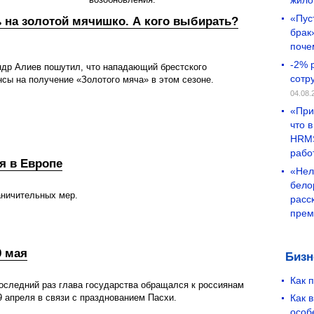
жило
«Пус
 на золотой мячишко. А кого выбирать?
брак
поче
-2% 
ндр Алиев пошутил, что нападающий брестского
сотр
ы на получение «Золотого мяча» в этом сезоне.
04.08.
«При
что 
HRMS
рабо
я в Европе
«Нел
бело
аничительных мер.
расс
прем
9 мая
Бизн
Как 
оследний раз глава государства обращался к россиянам
9 апреля в связи с празднованием Пасхи.
Как 
особ