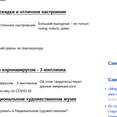
скидки и отличное настроение
Большие выходные – не только
повод побыть дома.
шай краіны не прагназуецца.
Сам
я коронавирусом - 3 миллиона
Сам
Об этом свидетельствуют
данные американского
«Мир
истику по COVID-19.
ума 
циональном художественном музее
06.08.
От с
фровать в Национальном художественном?
стар
пред