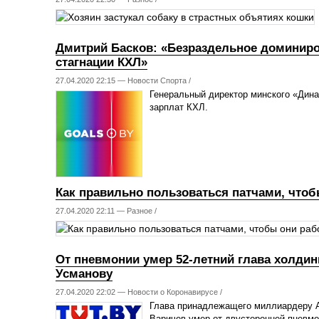
Дмитрий Басков: «Безраздельное доминиров
стагнации КХЛ»
27.04.2020 22:15 —
Новости Спорта
/
Генеральный директор минского «Дина
зарплат КХЛ.
Как правильно пользоваться патчами, чтоб
27.04.2020 22:11 —
Разное
/
От пневмонии умер 52-летний глава холди
Усманову
27.04.2020 22:02 —
Новости о Коронавирусе
/
Глава принадлежащего миллиардеру 
Варичев умер от двусторонней пневмо