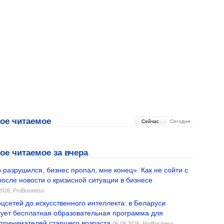
ое читаемое
Cейчас
Сегодня
ое читаемое за вчера
 разрушился, бизнес пропал, мне конец». Как не сойти с
после новости о кризисной ситуации в бизнесе
2026,
ProBusiness
оцсетей до искусственного интеллекта: в Беларуси
тует бесплатная образовательная программа для
принимателей старшего возраста
06.08.2026,
ProBusiness